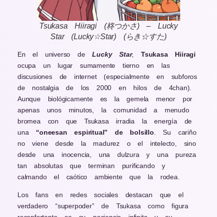
Tsukasa Hiiragi (柊つかさ) – Lucky
Star (Lucky☆Star) (らき☆すた)
En el universo de
Lucky Star
,
Tsukasa Hiiragi
ocupa un lugar sumamente tierno en las
discusiones de internet (especialmente en subforos
de nostalgia de los 2000 en hilos de 4chan).
Aunque biológicamente es la gemela menor por
apenas unos minutos, la comunidad a menudo
bromea con que Tsukasa irradia la energía de
una
“oneesan espiritual” de bolsillo
. Su cariño
no viene desde la madurez o el intelecto, sino
desde una inocencia, una dulzura y una pureza
tan absolutas que terminan purificando y
calmando el caótico ambiente que la rodea.
Los fans en redes sociales destacan que el
verdadero “superpoder” de Tsukasa como figura