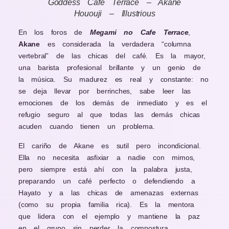
Goddess Café Terrace – Akane
Hououji – Illustrious
En los foros de
Megami no Cafe Terrace
,
Akane
es considerada la verdadera “columna
vertebral” de las chicas del café. Es la mayor,
una barista profesional brillante y un genio de
la música. Su madurez es real y constante: no
se deja llevar por berrinches, sabe leer las
emociones de los demás de inmediato y es el
refugio seguro al que todas las demás chicas
acuden cuando tienen un problema.
El cariño de Akane es sutil pero incondicional.
Ella no necesita asfixiar a nadie con mimos,
pero siempre está ahí con la palabra justa,
preparando un café perfecto o defendiendo a
Hayato y a las chicas de amenazas externas
(como su propia familia rica). Es la mentora
que lidera con el ejemplo y mantiene la paz
en el grupo sin perder la compostura.