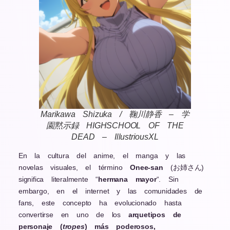
Marikawa Shizuka / 鞠川静香 – 学
園黙示録 HIGHSCHOOL OF THE
DEAD – IllustriousXL
En la cultura del anime, el manga y las
novelas visuales, el término
Onee-san
(お姉さん)
significa literalmente “
hermana mayor
“. Sin
embargo, en el internet y las comunidades de
fans, este concepto ha evolucionado hasta
convertirse en uno de los
arquetipos de
personaje (
tropes
) más poderosos,