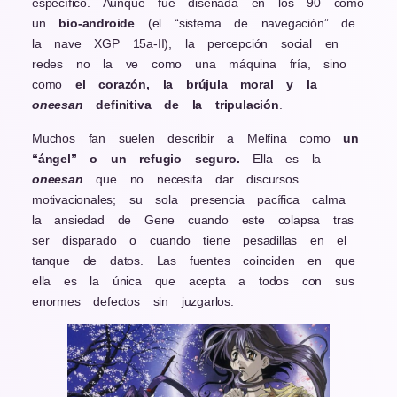
específico. Aunque fue diseñada en los 90 como
un
bio-androide
(el “sistema de navegación” de
la nave XGP 15a-II), la percepción social en
redes no la ve como una máquina fría, sino
como
el corazón, la brújula moral y la
oneesan
definitiva de la tripulación
.
Muchos fan suelen describir a Melfina como
un
“ángel” o un refugio seguro.
Ella es la
oneesan
que no necesita dar discursos
motivacionales; su sola presencia pacífica calma
la ansiedad de Gene cuando este colapsa tras
ser disparado o cuando tiene pesadillas en el
tanque de datos. Las fuentes coinciden en que
ella es la única que acepta a todos con sus
enormes defectos sin juzgarlos.