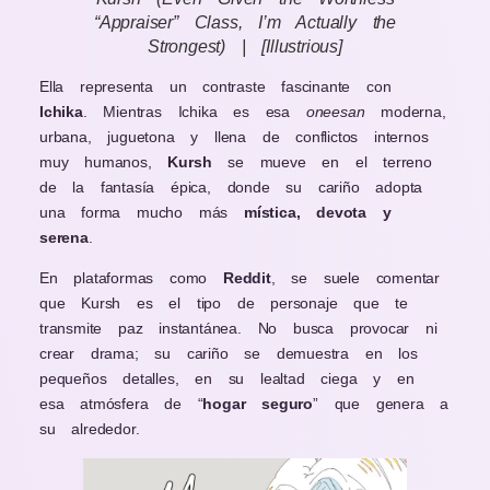
“Appraiser” Class, I’m Actually the
Strongest) | [Illustrious]
Ella representa un contraste fascinante con
Ichika
. Mientras Ichika es esa
oneesan
moderna,
urbana, juguetona y llena de conflictos internos
muy humanos,
Kursh
se mueve en el terreno
de la fantasía épica, donde su cariño adopta
una forma mucho más
mística, devota y
serena
.
En plataformas como
Reddit
, se suele comentar
que Kursh es el tipo de personaje que te
transmite paz instantánea. No busca provocar ni
crear drama; su cariño se demuestra en los
pequeños detalles, en su lealtad ciega y en
esa atmósfera de “
hogar seguro
” que genera a
su alrededor.