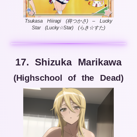
Tsukasa Hiiragi (柊つかさ) – Lucky
Star (Lucky☆Star) (らき☆すた)
17. Shizuka Marikawa
(Highschool of the Dead)