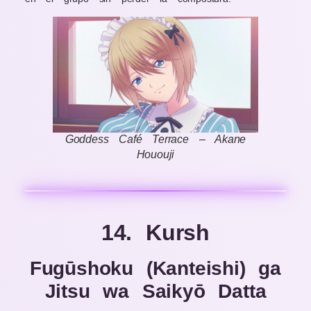
Goddess Café Terrace – Akane
Hououji
14. Kursh
Fugūshoku (Kanteishi) ga
Jitsu wa Saikyō Datta