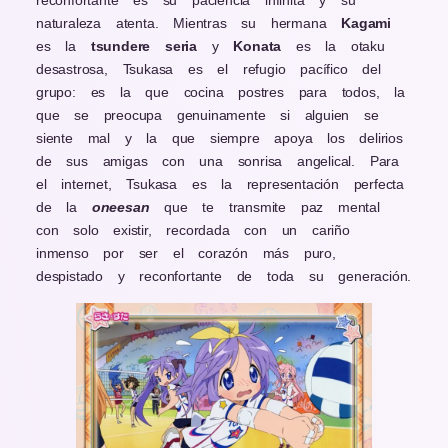
reconfortante es su paciencia infinita y su
naturaleza atenta. Mientras su hermana
Kagami
es la
tsundere seria
y
Konata
es la otaku
desastrosa, Tsukasa es el refugio pacífico del
grupo: es la que cocina postres para todos, la
que se preocupa genuinamente si alguien se
siente mal y la que siempre apoya los delirios
de sus amigas con una sonrisa angelical. Para
el internet, Tsukasa es la representación perfecta
de la
oneesan
que te transmite paz mental
con solo existir, recordada con un cariño
inmenso por ser el corazón más puro,
despistado y reconfortante de toda su generación.