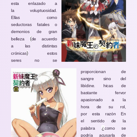
esta enlazado a
la voluptuosidad.
Ellas como
seductoras fatales o
demonios de gran
(
belleza
de acuerdo
a las distintas
)
crónicas
estos
seres no se
proporcionan de
sangre sino del
libídine. hicas de
bastante fervor
apasionado a la
hora de su rol,
por esta razón En
el sentido de la
¿
palabra
como se
podría acusarla de