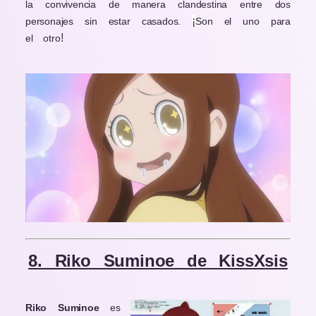
la convivencia de manera clandestina entre dos
¡
personajes sin estar casados.
Son el uno para
!
el otro
Page
Page
Page
Page
Page
8. Riko Suminoe de KissXsis
Riko Suminoe
es