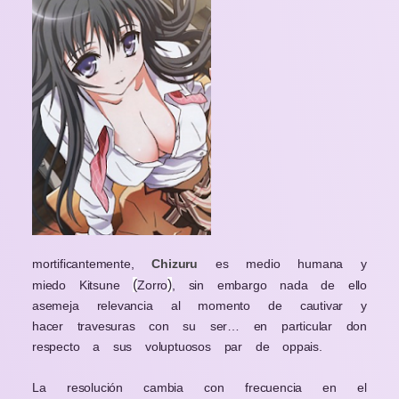
mortificantemente,
Chizuru
es medio humana y
(
)
miedo Kitsune
Zorro
, sin embargo nada de ello
asemeja relevancia al momento de cautivar y
hacer travesuras con su ser… en particular don
respecto a sus voluptuosos par de oppais.
La resolución cambia con frecuencia en el