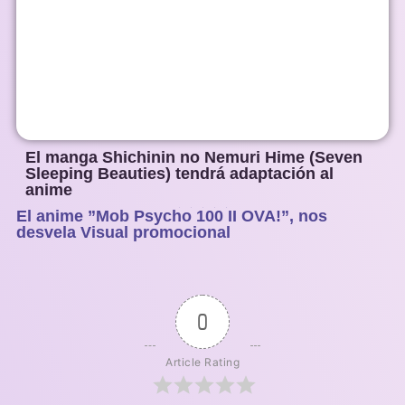
El manga Shichinin no Nemuri Hime (Seven
Sleeping Beauties) tendrá adaptación al
anime
El anime ”Mob Psycho 100 II OVA!”, nos
1
2
3
4
5
desvela Visual promocional
0
Article Rating