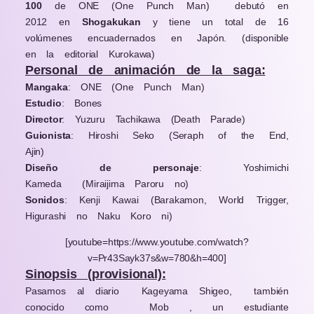
100
de
ONE
(One Punch Man)
debutó en
2012 en
Shogakukan
y tiene un total de 16
volúmenes encuadernados en Japón. (disponible
en la editorial Kurokawa)
Personal de animación de la saga:
Mangaka
: ONE (One Punch Man)
Estudio
: Bones
Director
: Yuzuru Tachikawa (Death Parade)
Guionista
: Hiroshi Seko (Seraph of the End,
Ajin)
Diseño de personaje
: Yoshimichi
Kameda
(Miraijima Paroru no)
Sonidos
: Kenji Kawai (Barakamon, World Trigger,
Higurashi no Naku Koro ni)
[youtube=https://www.youtube.com/watch?
v=Pr43Sayk37s&w=780&h=400]
Sinopsis
(provisional):
Pasamos al diario
Kageyama Shigeo,
también
conocido como
Mob , un estudiante