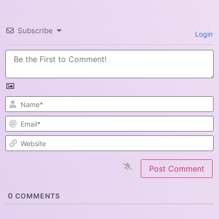
Subscribe
Login
N
E
W
0
COMMENTS