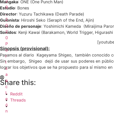
2
Mangaka
: ONE (One Punch Man)
9
Estudio
: Bones
,
Director
: Yuzuru Tachikawa (Death Parade)
2
Guionista
: Hiroshi Seko (Seraph of the End, Ajin)
0
Diseño de personaje
: Yoshimichi Kameda
(Miraijima Paro
2
Sonidos
: Kenji Kawai (Barakamon, World Trigger, Higurashi
0
[youtub
P
Sinopsis
(provisional):
o
Pasamos al diario
Kageyama Shigeo,
también conocido 
r
Sin embargo,
Shigeo
dejó de usar sus poderes en públic
I
lograr los objetivos que se ha propuesto para sí mismo en 
s
a
a
Share this:
c
L
Reddit
e
Threads
ó
n