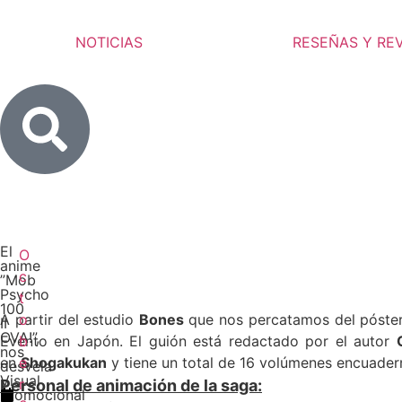
NOTICIAS
RESEÑAS Y RE
El
O
anime
c
”Mob
Psycho
t
100
A partir del estudio
o
Bones
que nos percatamos del póste
II
OVA!”,
Evento en Japón. El guión está redactado por el autor
b
nos
en
e
Shogakukan
y tiene un total de 16 volúmenes encuader
desvela
Visual
r
Personal de animación de la saga:
promocional