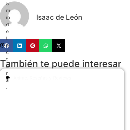
5
m
Isaac de León
in
d
e
L
e
c
t
También te puede interesar
u
r
Anime
,
Reseñas y Reviews
a
.