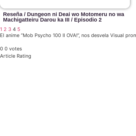
Reseña / Dungeon ni Deai wo Motomeru no wa
Machigatteiru Darou ka III / Episodio 2
1
2
3
4
5
El anime ”Mob Psycho 100 II OVA!”, nos desvela Visual pro
0
0
votes
Article Rating