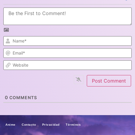
N
E
W
0
COMMENTS
Anime Contacto Privacidad Términos