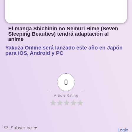
El manga Shichinin no Nemuri Hime (Seven
Sleeping Beauties) tendrá adaptación al
anime
Yakuza Online será lanzado este año en Japón
1
2
3
4
5
para iOS, Android y PC
0
Article Rating
Subscribe
Login