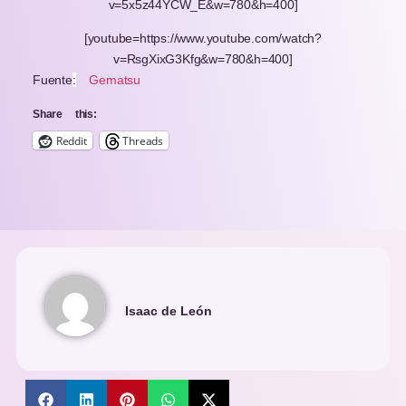
v=5x5z44YCW_E&w=780&h=400]
[youtube=https://www.youtube.com/watch?
v=RsgXixG3Kfg&w=780&h=400]
Fuente
:
Gematsu
Share this:
Reddit
Threads
Isaac de León