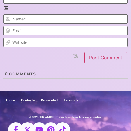
N
E
W
0
COMMENTS
Anime Contacto Privacidad Términos
© 2026 TIP ANIME. Todos los derechos reservados.