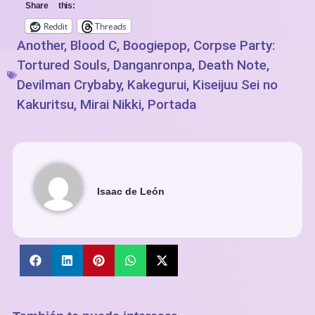
Share this:
Reddit
Threads
Another
,
Blood C
,
Boogiepop
,
Corpse Party:
Tortured Souls
,
Danganronpa
,
Death Note
,
Devilman Crybaby
,
Kakegurui
,
Kiseijuu Sei no
Kakuritsu
,
Mirai Nikki
,
Portada
Isaac de León