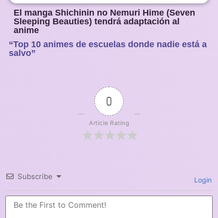
El manga Shichinin no Nemuri Hime (Seven
Sleeping Beauties) tendrá adaptación al
anime
“Top 10 animes de escuelas donde nadie está a
1
2
3
4
5
salvo”
0
Article Rating
Subscribe
Login