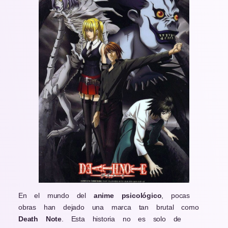
Page
Page
Page
Page
Page
En el mundo del
anime psicológico
, pocas
obras han dejado una marca tan brutal como
Death Note
. Esta historia no es solo de