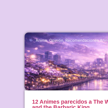
Anime
,
Opinión
,
Recomendaciones Ani
12 Animes parecidos a The W
and the Barbaric King