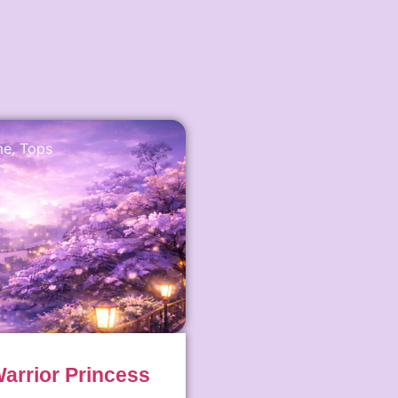
me
,
Tops
arrior Princess