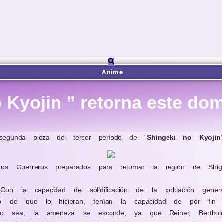
Anime
 Kyojin ” retorna este do
egunda pieza del tercer período de
“
Shingeki no Kyojin
ros Guerreros preparados para retomar la región de Shigan
 Con la capacidad de solidificación de la población gen
aso de que lo hicieran, tenían la capacidad de por fin 
 sea, la amenaza se esconde, ya que Reiner, Bertholdt