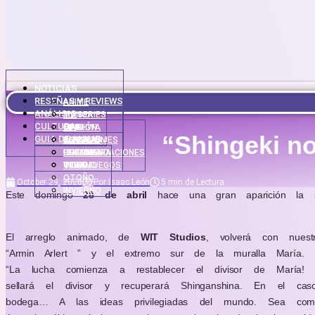
NOTICIAS
RESEÑAS Y REVIEWS
ANIME
ANÁLISIS
MANGA
TV SERIES
CULTURA
MANHWA
CINE
OPINIÓN
“Shingeki no
GUIA DE ANIME
NOVELAS
WEBTOON
PERSONAJES
COSPLAY
LIGERAS
RECOMENDACIONES
CULTURA
PRIMAVERA
VIDEOJUEGOS
TOPS
OTAKU
VERANO
OTOÑO
October 29, 2020
Por
Isaac León
5 min de Lectura
.
INVIERNO
Este domingo
28 de abril
hace una gran aparición la s
El arreglo animado, de
WIT Studios
, volverá con nuest
“Armin Arlert ” y el extremo sur de la muralla María.
“La lucha comienza a restablecer el divisor de María!
sellará el divisor y recuperará Shinganshina. En el c
bodega… A las ideas privilegiadas del mundo. Sea como