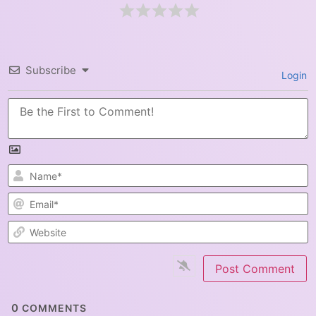
Subscribe
Login
N
E
W
0
COMMENTS