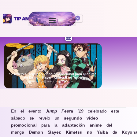
Anime
Se revelo el segundo vídeo promocional para el anime
de Demon Slayer: Kimetsu no Yaiba
October 29, 2020
Por
Isaac León
5 min de Lectura
.
En el evento
Jump Festa ’19
celebrado este
sábado se revelo un
segundo vídeo
promocional
para la
adaptación anime
del
manga
Demon
Slayer
:
Kimetsu
no
Yaiba
de
Koyo