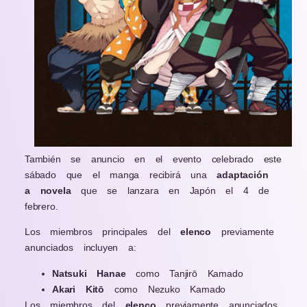
También se anuncio en el evento celebrado este
sábado que el manga recibirá una
adaptación
a
novela
que se lanzara en Japón el 4 de
febrero.
Los miembros principales del
elenco
previamente
anunciados incluyen a:
Natsuki Hanae
como Tanjirō Kamado
Akari Kitō
como Nezuko Kamado
Los miembros del
elenco
previamente anunciados