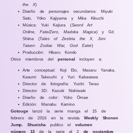
the X
)
Diseño de personajes secundarios: Miyuki
Sato, Yōko Kajiyama y Mika Kikuchi
Música: Yuki Kajiura (
Sword Art
Online, Fate/Zero, Madoka Magica
) y Gō
Shiina (
Tales of Zestiria the X, Jūni
Taisen: Zodiac War, God Eater
)
Producción: Hikaru Kondo
Otros miembros del
personal
incluyen a:
Arte conceptual: Koji Eto, Masaru Yanaka,
Kasumi Takeuchi y Yuri Kabasawa
Director de fotografía: Yuichi Terao
Director 3D: Kazuki Nishiwaki
Diseño de color: Yūko Ōmae
Edición: Manabu Kamino
Gotouge
lanzó la serie manga el 15 de
febrero de 2016 en la revista
Weekly Shonen
Jump. Shueisha
publico el
volumen
número 13
de la serie el 2
de noviembre
.