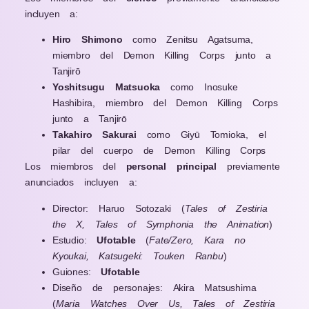
incluyen a:
Hiro Shimono
como Zenitsu Agatsuma,
miembro del Demon Killing Corps junto a
Tanjirō
Yoshitsugu Matsuoka
como Inosuke
Hashibira, miembro del Demon Killing Corps
junto a Tanjirō
Takahiro Sakurai
como Giyū Tomioka, el
pilar del cuerpo de Demon Killing Corps
Los miembros del
personal
principal
previamente
anunciados incluyen a:
Director: Haruo Sotozaki (
Tales of Zestiria
the X, Tales of Symphonia the Animation
)
Estudio:
Ufotable
(
Fate/Zero, Kara no
Kyoukai, Katsugeki: Touken Ranbu
)
Guiones:
Ufotable
Diseño de personajes: Akira Matsushima
(
Maria Watches Over Us, Tales of Zestiria