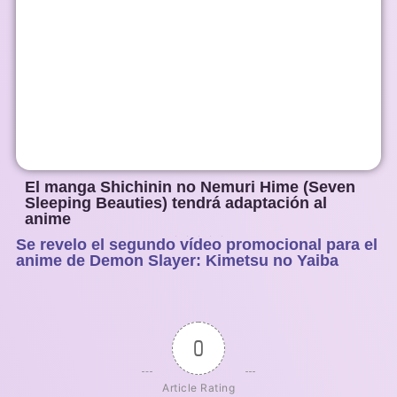
El manga Shichinin no Nemuri Hime (Seven
Sleeping Beauties) tendrá adaptación al
anime
Se revelo el segundo vídeo promocional para el
1
2
3
4
5
anime de Demon Slayer: Kimetsu no Yaiba
0
Article Rating