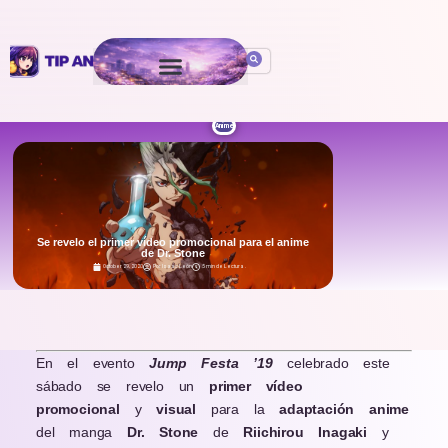
Anime
Se revelo el primer vídeo promocional para el anime
de Dr. Stone
October 29, 2020
Por
Isaac León
5 min de Lectura
.
En el evento
Jump Festa ’19
celebrado este
sábado se revelo un
primer
vídeo
promocional
y
visual
para la
adaptación
anime
del manga
Dr. Stone
de
Riichirou Inagaki
y