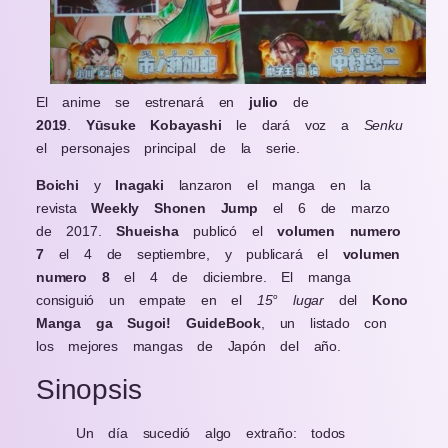
El anime se estrenará en
julio
de
2019
.
Yūsuke
Kobayashi
le dará voz a
Senku
el personajes principal de la serie.
Boichi
y
Inagaki
lanzaron el manga en la
revista
Weekly Shonen Jump
el 6 de marzo
de 2017.
Shueisha
publicó el
volumen numero
7
el 4 de septiembre, y publicará el
volumen
numero 8
el 4 de diciembre. El manga
consiguió un empate en el
15° lugar
del
Kono
Manga ga Sugoi! GuideBook
, un listado con
los mejores mangas de Japón del año.
Sinopsis
Un día sucedió algo extraño: todos