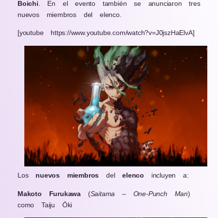
Boichi
. En el evento también se anunciaron tres
nuevos miembros del elenco.
[youtube https://www.youtube.com/watch?v=J0jszHaElvA]
Los
nuevos
miembros
del
elenco
incluyen a:
Makoto Furukawa
(
Saitama – One-Punch Man
)
como Taiju Ōki