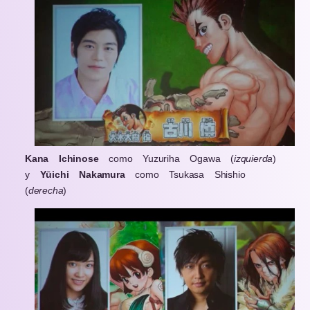
Kana Ichinose
como Yuzuriha Ogawa (
izquierda
)
y
Yūichi
Nakamura
como Tsukasa Shishio
(
derecha
)