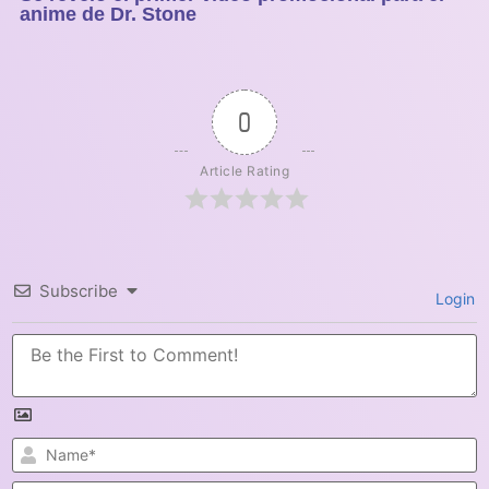
anime de Dr. Stone
0
Article Rating
Subscribe
Login
N