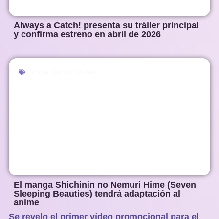
Always a Catch! presenta su tráiler principal
y confirma estreno en abril de 2026
Anime
,
Manga
,
Noticias
El manga Shichinin no Nemuri Hime (Seven
Sleeping Beauties) tendrá adaptación al
anime
Se revelo el primer vídeo promocional para el
1
2
3
4
5