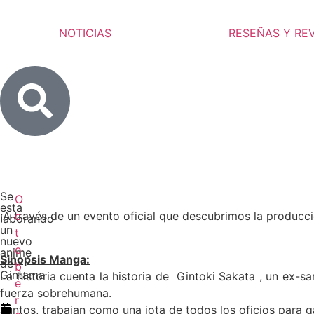
NOTICIAS
RESEÑAS Y RE
Se
O
esta
¡A través de un evento oficial que descubrimos la produc
c
laborando
un
t
nuevo
o
anime
Sinopsis Manga:
de
b
Gintama
La historia cuenta la historia de
Gintoki Sakata , un ex-sa
e
fuerza sobrehumana.
r
Juntos, trabajan como una jota de todos los oficios para g