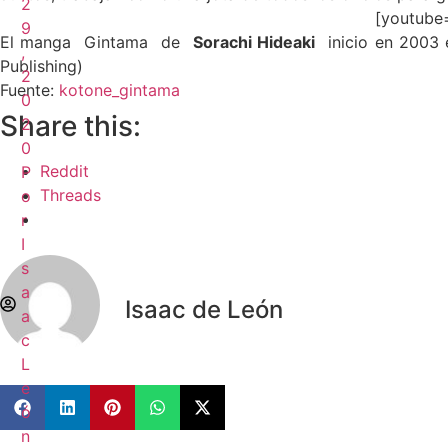
2
[youtub
9
El manga
Gintama
de
Sorachi Hideaki
inicio en 2003 
,
Publishing)
2
Fuente:
kotone_gintama
0
Share this:
2
0
Reddit
P
Threads
o
r
I
s
a
Isaac de León
a
c
L
e
ó
n