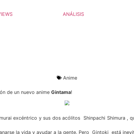
VIEWS
ANÁLISIS
Anime
ción de un nuevo anime
Gintama
!
murai excéntrico y sus dos acólitos
Shinpachi Shimura , q
anarse la vida y ayudar a la gente. Pero
Gintoki
está inev