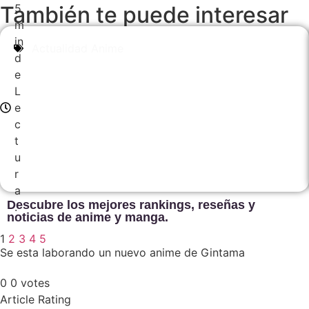
5
También te puede interesar
m
in
Actualidad Anime
d
e
L
e
c
t
u
r
a
Descubre los mejores rankings, reseñas y
.
noticias de anime y manga.
1
2
3
4
5
Se esta laborando un nuevo anime de Gintama
0
0
votes
Article Rating