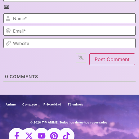
N
E
W
0
COMMENTS
Anime Contacto Privacidad Términos
© 2026 TIP ANIME. Todos los derechos reservados.