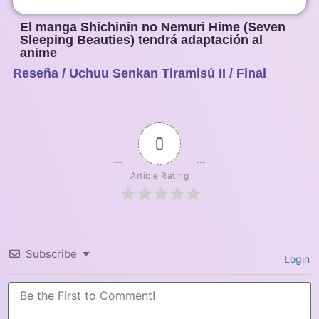
El manga Shichinin no Nemuri Hime (Seven
Sleeping Beauties) tendrá adaptación al
anime
Reseña / Uchuu Senkan Tiramisú II / Final
1
2
3
4
5
0
Article Rating
Subscribe
Login