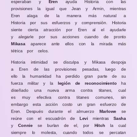
esperaban y
Eren
ayuda Historia con las
provisiones la igual que Jean y Armin, mientras
Eren alaga de la manera más natural a
Historia por sus esfuerzos y comprensión. Historia
siente cierta atracción por Eren al el ayudarle
y alegarle por sus acciones cuando de pronto
Mikasa
aparece ante ellos con la mirada más
tétrica por celos.
Historia intimidad se disculpa y Mikasa despoja
a Eren de las provisiones pesadas, luego de
ello la humanidad ha perdido gran parte de su
fuerza militar y la
legión de reconocimiento
ha
diseñado una nueva arma contra titanes, cual
es muy efectiva contra titanes comunes, sin
embargo esta acción costo un gran esfuerzo de
Eren. Después durante el almuerzo
Marlowe
se
reúne con el escuadrón de
Levi
mientras
Sasha
y
Connie
se burlan de el, por
Hitch
la cual
siempre lo molesta, cuando todos se percatan