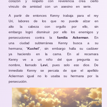
corazón y respeto con reverencia crea cierto
vínculo de amistad con un asesino en serie.
A partir de entonces Kenny trabaja para el rey
Uri, labores de los que no puede alzar en
alto la cabeza con orgullo por ello, sin
embargo logró disminuir por ello los enemigos y
persecuciones contra la
familia Ackerman
. En
una ciudad subterránea Kenny busca a su
hermana; ”
Kuchel
”, sin embargo halla su cadáver
ya haciendo en la cama. En al recamara
Kenny ve a un niño del que pregunta su
nombre, llamado
Levi
, pues solo eso dice. De
inmediato Kenny se percata de que el apellido
Ackerman igual no lo usaba su hermana por la
persecución.