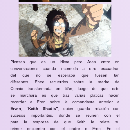
Piensan que es un idiota pero Jean entre en
conversaciones cuando incomoda a otro escuadrón
del que no se esperaba que fuesen tan
diferentes. Entre recuerdos sobre la madre de
Connie transformada en titán, luego de que este
se marchara es que tras varias platicas hacen
recordar a Eren sobre le comandante anterior a
Erwin
, ”
Keith Shadis”
, quien guarda relación con
sucesos importantes, donde se reúnen con él
para la sorpresa de que Keith le relata su
primer encuentro con el padre e Eren. En el