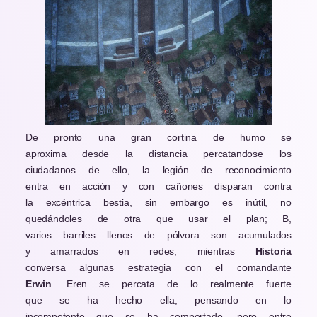
Page
Page
Page
Page
Page
De pronto una gran cortina de humo se
aproxima desde la distancia percatandose los
ciudadanos de ello, la legión de reconocimiento
entra en acción y con cañones disparan contra
la excéntrica bestia, sin embargo es inútil, no
quedándoles de otra que usar el plan; B,
varios barriles llenos de pólvora son acumulados
y amarrados en redes, mientras
Historia
conversa algunas estrategia con el comandante
Erwin
. Eren se percata de lo realmente fuerte
que se ha hecho ella, pensando en lo
incompetente que se ha comportado, pero entre