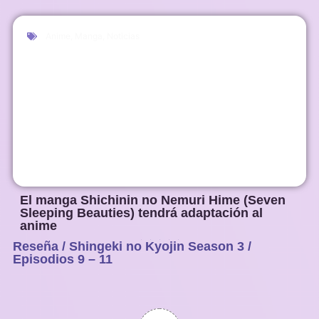
Anime
,
Manga
,
Noticias
El manga Shichinin no Nemuri Hime (Seven
Sleeping Beauties) tendrá adaptación al
anime
Reseña / Shingeki no Kyojin Season 3 /
1
2
3
4
5
Episodios 9 – 11