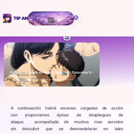
Anime
Reseña / Shingeki no Kyojin Season 3 / Episodios 9 –
11
October 29, 2020
Por
Isaac León
5 min de Lectura
.
A continuación habrá escenas cargadas de acción
con proporciones épicas de despliegues de
ataque acompañada de muchos mas secretos
sin descubrir que se desmantelaran en tales