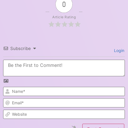
0
Article Rating
Subscribe
Login
N
E
W