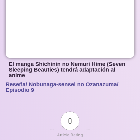
El manga Shichinin no Nemuri Hime (Seven
Sleeping Beauties) tendrá adaptación al
anime
Reseña/ Nobunaga-sensei no Ozanazuma/
1
2
3
4
5
Episodio 9
0
Article Rating