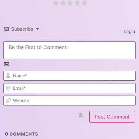
Subscribe
Login
N
E
W
0
COMMENTS