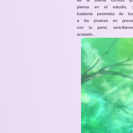
de la buena comida q
piensa en el estudio, 
bastante pesimista de l
a los jóvenes en preci
con tu pene, sencilla
acosado…