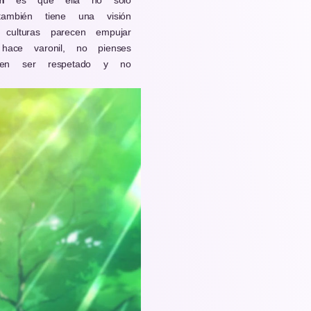
n
es que ella no sólo
ambién tiene una visión
culturas parecen empujar
ace varonil, no pienses
ben ser respetado y no