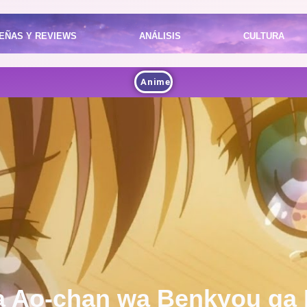
EÑAS Y REVIEWS
ANÁLISIS
CULTURA
Anime
a Ao-chan wa Benkyou ga D