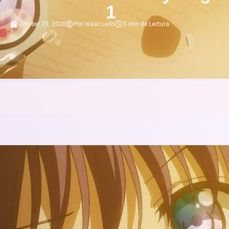
1
October 29, 2020
Por
Isaac León
5 min de Lectura
.