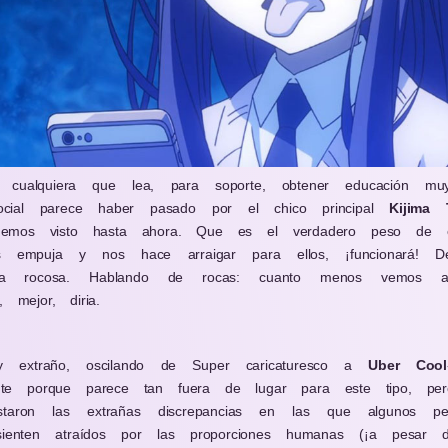
 cualquiera que lea, para soporte, obtener educación muy 
ocial parece haber pasado por el chico principal
Kijima 
mos visto hasta ahora. Que es el verdadero peso de est
empuja y nos hace arraigar para ellos, ¡funcionará! De 
da rocosa. Hablando de rocas: cuanto menos vemo
, mejor, diria.
y extraño, oscilando de Super caricaturesco a
Uber Cool
nte porque parece tan fuera de lugar para este tipo, pe
aron las extrañas discrepancias en las que algunos pers
enten atraídos por las proporciones humanas (¡a pesar de