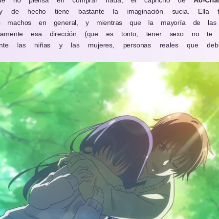
ue no piensa en comprar nada, el capricho de
Ao-Cha
y de hecho tiene bastante la imaginación sucia. Ella t
os machos en general, y mientras que la mayoría de las 
samente esa dirección (que es tonto, tener sexo no te h
mente las niñas y las mujeres, personas reales que de