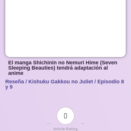
El manga Shichinin no Nemuri Hime (Seven
Sleeping Beauties) tendrá adaptación al
anime
Reseña / Kishuku Gakkou no Juliet / Episodio 8
1
2
3
4
5
y 9
0
Article Rating