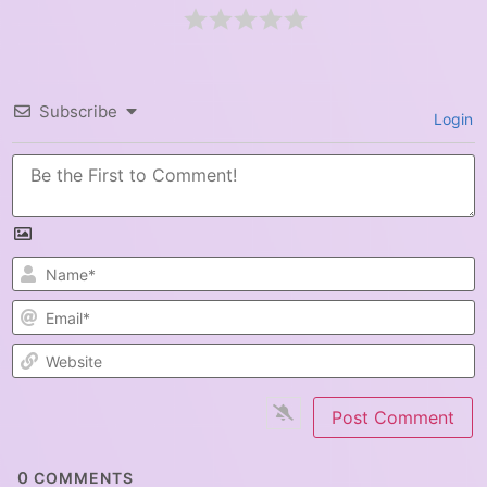
Subscribe
Login
N
E
W
0
COMMENTS