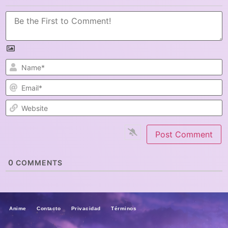
N
E
W
0
COMMENTS
Anime Contacto Privacidad Términos