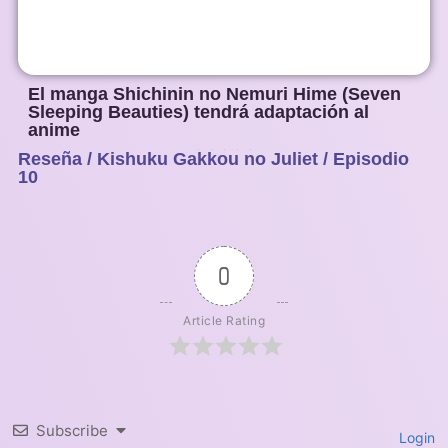
El manga Shichinin no Nemuri Hime (Seven
Sleeping Beauties) tendrá adaptación al
anime
Reseña / Kishuku Gakkou no Juliet / Episodio
1
2
3
4
5
10
0
Article Rating
Subscribe
Login