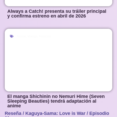
Always a Catch! presenta su tráiler principal
y confirma estreno en abril de 2026
Anime
,
Manga
,
Noticias
El manga Shichinin no Nemuri Hime (Seven
Sleeping Beauties) tendrá adaptación al
anime
Reseña / Kaguya-Sama: Love is War / Episodio
1
2
3
4
5