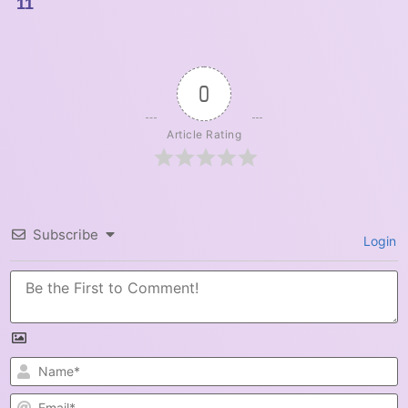
11
0
Article Rating
Subscribe
Login
N
E