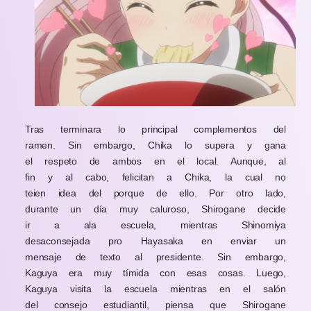
Tras terminara lo principal complementos del
ramen. Sin embargo, Chika lo supera y gana
el respeto de ambos en el local. Aunque, al
fin y al cabo, felicitan a Chika, la cual no
teien idea del porque de ello. Por otro lado,
durante un día muy caluroso, Shirogane decide
ir a ala escuela, mientras Shinomiya
desaconsejada pro Hayasaka en enviar un
mensaje de texto al presidente. Sin embargo,
Kaguya era muy tímida con esas cosas. Luego,
Kaguya visita la escuela mientras en el salón
del consejo estudiantil, piensa que Shirogane