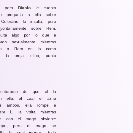
, pero
Diabl
o
le cuenta
o pregunta a ella sobre
lestine lo insulta, pero
yoritariamente sobre
Rem
,
ulta algo por lo que a
ron sexualmente mientras
ncona a Rem en la cama
la oreja felina, punto
enterarse de que el la
n ella, el cual el alma
re ambos, ella rompe a
ere L.
la visita mientras
 con el mago sirviente
empo, pero el mago se
30, la cual incinera todo