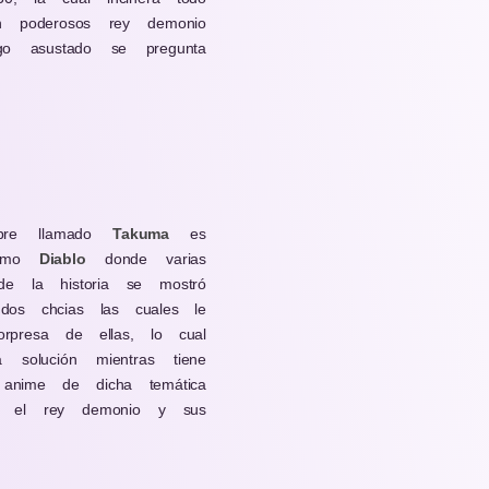
n poderosos rey demonio
go asustado se pregunta
mbre llamado
Takuma
es
omo
Diablo
donde varias
e la historia se mostró
dos chcias las cuales le
rpresa de ellas, lo cual
solución mientras tiene
nime de dicha temática
de el rey demonio y sus