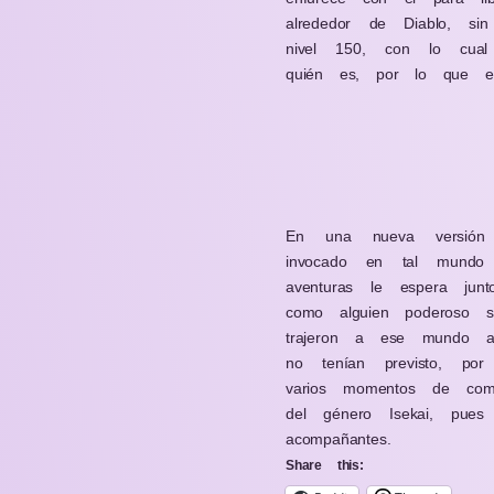
alrededor de Diablo, s
nivel 150, con lo cual
quién es, por lo que e
En una nueva versió
invocado en tal mundo
aventuras le espera ju
como alguien poderoso s
trajeron a ese mundo ah
no tenían previsto, po
varios momentos de co
del género Isekai, pue
acompañantes.
Share this: