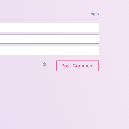
Login
Name*
Email*
Website