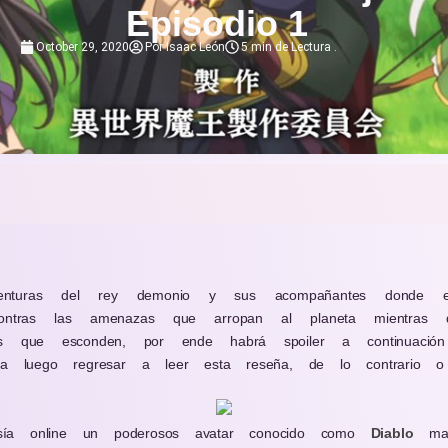
Episodio 1
October 29, 2020
Por
Isaac León
5 min de Lectura
.
nturas del rey demonio y sus acompañantes donde e
ontras las amenazas que arropan al planeta mientras de
rios que esconden, por ende habrá spoiler a continuaci
ya luego regresar a leer esta reseña, de lo contrario o 
ía online un poderosos avatar conocido como
Diabl
o
man