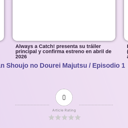
Always a Catch! presenta su tráiler
principal y confirma estreno en abril de
2026
n Shoujo no Dourei Majutsu / Episodio 1
1
2
3
4
5
0
Article Rating