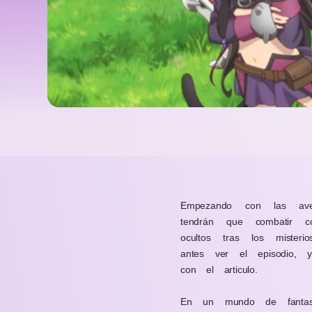
Empezando con las ave
tendrán que combatir c
ocultos tras los miste
antes ver el episodio, 
con el articulo.
En un mundo de fantas