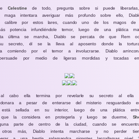
arse
Celestine
de todo, pregunta sobre si puede liberarlas
maga intentara averiguar más profundo sobre ello, Diabl
calibre por estos lares, cuando uno de los magos de Ce
s potencia infundiéndole temor, luego de una plática ma
ta última se marcha, Diablo se percata de que Rem oc
u secreto, él se la lleva al aposento donde la tortura
comiendo por el temor a involucrarse. Diablo arri
 persuade por medio de ligeras mordidas y tocadas en 
l cabo ella termina por revelarle su secreto al ella 
donara a pesar de enterarse del misterio resguardado e
stá sellada en su interior, luego de una plática ent
e que la considera en protegerla y luego se duerme,
Sh
una parte de centro de la ciudad, cuando se encuentra
tros más, Diablo intenta marcharse y no perder ti
erar a una bestia salamandra gigantes lanzallamas nivel 