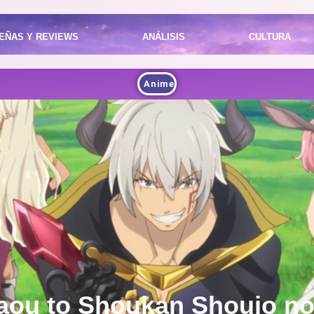
EÑAS Y REVIEWS
ANÁLISIS
CULTURA
Anime
Maou to Shoukan Shoujo no