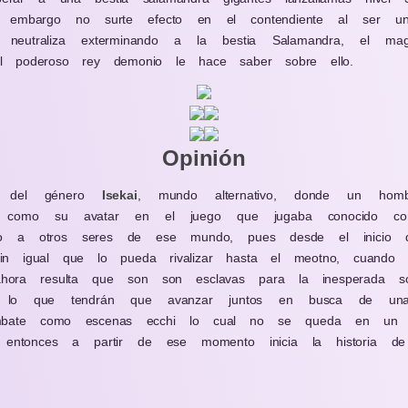
in embargo no surte efecto en el contendiente al ser u
 neutraliza exterminando a la bestia Salamandra, el ma
l poderoso rey demonio le hace saber sobre ello.
Opinión
n del género
Isekai
, mundo alternativo, donde un ho
 como su avatar en el juego que jugaba conocido c
nto a otros seres de ese mundo, pues desde el inicio d
in igual que lo pueda rivalizar hasta el meotno, cuando 
ora resulta que son son esclavas para la inesperada so
r lo que tendrán que avanzar juntos en busca de una 
mbate como escenas ecchi lo cual no se queda en un a
s entonces a partir de ese momento inicia la historia 