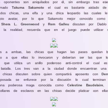
oponentes son aniquilados por él, sin embargo tras ese
lamado
Takuma Sakamoto
el cual es bastante aislado de
 dos chicas, una elfa y una chica leopardo las cuales l
ropio avatar, por lo que Sakamoto mejor conocido como
s
Shera L. Greenwood
y
Rem Galleu
discuten por Diab
e la realidad, recuerda que en el juego puede utiliz
es a ambas, las chicas que hagan las pases quedan baj
bido a que ellas lo invocaron y deberían ser las que 
 que utiliza un anillo poderoso anti-control el cual es
batalla. Los tres van a la ciudad donde encuentran una
 chicas discuten sobre quien compartirá aposento con
Dem
a posada se enfurece por la discusión lo cual termina
a una poderosa maga conocida como
Celestine Baudelaire
, 
llares de esclavos en las chicas decide platicar con ell