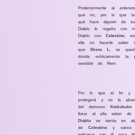
Posteriormente al enter
que no, por lo que la 
qué hace alguien de su 
Diablo le regaña con má
Diablo con
Celestine
, es
ella no hacerle saber s
que
Shera L.
se queda 
donde eróticamente la
sensible de Rem.
Por lo que al fin y a
protegerá y no la aban
del demonio
Krebskulm
e
llorar al ella saber d
Diablo
se sienta en alg
de
Celestine
y varios o
enfurece con él para lib