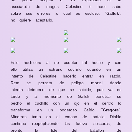
asociación de magos.
Celestine le hace sabe
sobre sus
errores
lo cual es
escluso, ”
Galluk
”,
no quiere aceptarlo.
Este
hechicero
al no aceptar
tal hecho
y con
ello utiliza un
extraño
cuchillo
cuando
en un
intento de
Celestine
hacerlo entrar en
razón
,
Rem
se percata
de
peligro
mortal donde
intenta
detenerlo
de
que se
suicide, pue ya es
tarde y al
momento
de Galluk penetrar su
pecho el cuchillo con un ojo en el centro lo
transforma en un poderoso
Caído
‘’
Gregore
’’.
Minetras tanto en el cmapo de batalla Diablo
continua reopepliciendo las fuerza soscuras,
de
pronto
la líder del
batallón
de