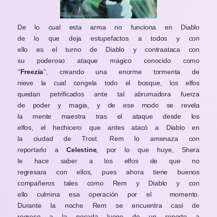
De lo cual esta arma no funciona en Diablo
de lo que deja estupefactos a todos y con
ello es el turno de Diablo y contraataca con
su poderoso ataque mágico conocido como
‘’
Freezia
’’, creando una enorme tormenta de
nieve la cual congela todo el bosque, los elfos
quedan petrificados ante tal abrumadora fuerza
de poder y magia, y de ese modo se revela
la mente maestra tras el ataque desde los
elfos, el hechicero que antes atacó a Diablo en
la ciudad de Trost. Rem lo amenaza con
reportarlo a
Celestine
, por lo que huye, Shera
le hace saber a los elfos de que no
regresara con ellos, pues ahora tiene buenos
compañeros tales como Rem y Diablo y con
ello culmina esa operación por el momento.
Durante la noche Rem se encuentra casi de
regreso a la posada luego de un reporte a