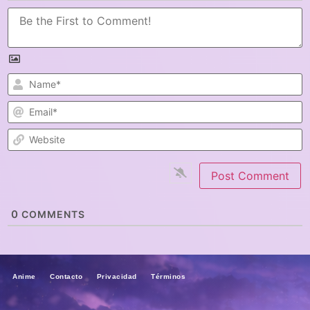
N
E
W
0
COMMENTS
Anime Contacto Privacidad Términos