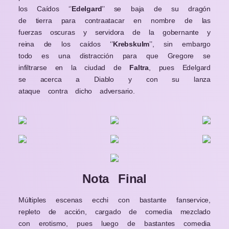
los
Caídos
‘’
Edelgard
’’ se
baja
de su
dragón
de
tierra
para
contraatacar
en nombre
de las
fuerzas
oscuras y servidora
de la
gobernante y
reina
de los
caídos
‘’
Krebskulm
’’, sin embargo
todo es una
distracción
para que Gregore
se
infiltrarse
en la
ciudad
de
Faltra
, pues Edelgard
se acerca
a Diablo y
con
su lanza
ataque
contra dicho adversario.
Nota Final
Múltiples escenas ecchi con bastante fanservice,
repleto de acción, cargado de comedia mezclado
con erotismo, pues luego de bastantes comedia