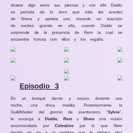
desear algo entre sus piernas y con ello Diablo
se percata de lo duro que esta las areolas
de Shera y aprieta uno creando un reacción
de excites grande en ella, cuando Diablo se
sorprende de la presencia de Rem la cual se
encuentra furiosa con ellos y los regaña.
Episodio 3
En un bosque denso y oscuro durante una
noche, una chica medita. Posteriormente la
GuildMaster del gremio de aventureros ‘’
Sylvie
’’,
le encarga a
Diablo
,
Rem
y
Shera
una misión
encomendada por
Celestine
por lo que Rem
decide en no ir al sentirse que le debera algo