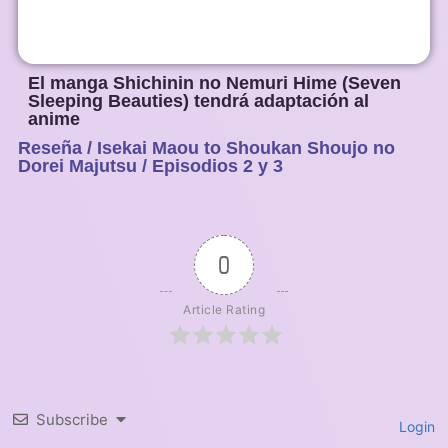
El manga Shichinin no Nemuri Hime (Seven
Sleeping Beauties) tendrá adaptación al
anime
Reseña / Isekai Maou to Shoukan Shoujo no
1
2
3
4
5
Dorei Majutsu / Episodios 2 y 3
0
Article Rating
Subscribe
Login