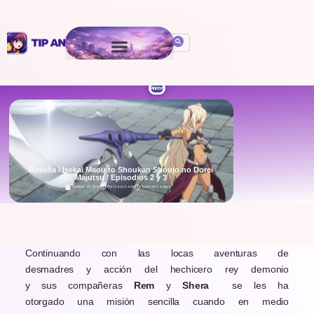
Anime
Reseña / Isekai Maou to Shoukan Shoujo no Dorei
Majutsu / Episodios 2 y 3
October 29, 2020
Por
Isaac León
5 min de Lectura
.
Continuando con las locas aventuras de
desmadres y acción del hechicero rey demonio
y sus compañeras
Rem
y
Shera
se les ha
otorgado una misión sencilla cuando en medio