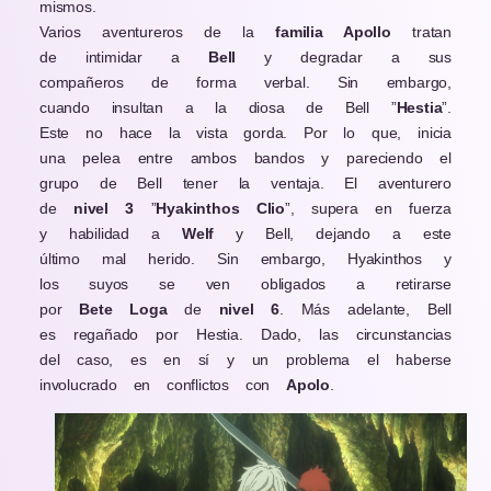
mismos.
Varios aventureros de la
familia Apollo
tratan
de intimidar a
Bell
y degradar a sus
compañeros de forma verbal. Sin embargo,
cuando insultan a la diosa de Bell ”
Hestia
”.
Este no hace la vista gorda. Por lo que, inicia
una pelea entre ambos bandos y pareciendo el
grupo de Bell tener la ventaja. El aventurero
de
nivel 3
”
Hyakinthos Clio
”, supera en fuerza
y habilidad a
Welf
y Bell, dejando a este
último mal herido. Sin embargo, Hyakinthos y
los suyos se ven obligados a retirarse
por
Bete Loga
de
nivel 6
. Más adelante, Bell
es regañado por Hestia. Dado, las circunstancias
del caso, es en sí y un problema el haberse
involucrado en conflictos con
Apolo
.