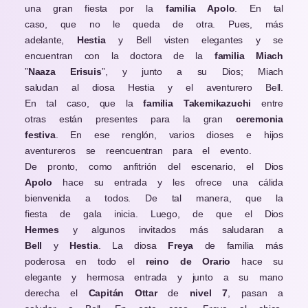
una gran fiesta por la
familia Apolo
. En tal
caso, que no le queda de otra. Pues, más
adelante,
Hestia
y Bell visten elegantes y se
encuentran con la doctora de la
familia Miach
”
Naaza Erisuis
”, y junto a su Dios; Miach
saludan al diosa Hestia y el aventurero Bell.
En tal caso, que la
familia Takemikazuchi
entre
otras están presentes para la gran
ceremonia
festiva
. En ese renglón, varios dioses e hijos
aventureros se reencuentran para el evento.
De pronto, como anfitrión del escenario, el Dios
Apolo
hace su entrada y les ofrece una cálida
bienvenida a todos. De tal manera, que la
fiesta de gala inicia. Luego, de que el Dios
Hermes
y algunos invitados más saludaran a
Bell
y
Hestia
. La diosa
Freya
de familia más
poderosa en todo el
reino de Orario
hace su
elegante y hermosa entrada y junto a su mano
derecha el
Capitán Ottar
de
nivel 7
, pasan a