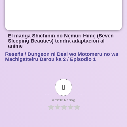
El manga Shichinin no Nemuri Hime (Seven
Sleeping Beauties) tendrá adaptación al
anime
Reseña / Dungeon ni Deai wo Motomeru no wa
1
2
3
4
5
Machigatteiru Darou ka 2 / Episodio 1
0
Article Rating