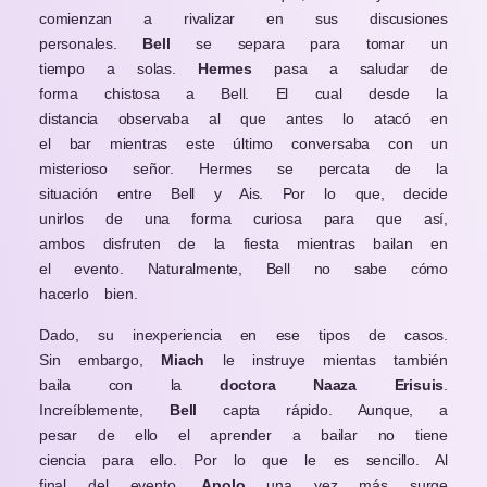
comienzan a rivalizar en sus discusiones
personales.
Bell
se separa para tomar un
tiempo a solas.
Hermes
pasa a saludar de
forma chistosa a Bell. El cual desde la
distancia observaba al que antes lo atacó en
el bar mientras este último conversaba con un
misterioso señor. Hermes se percata de la
situación entre Bell y Ais. Por lo que, decide
unirlos de una forma curiosa para que así,
ambos disfruten de la fiesta mientras bailan en
el evento. Naturalmente, Bell no sabe cómo
hacerlo bien.
Dado, su inexperiencia en ese tipos de casos.
Sin embargo,
Miach
le instruye mientas también
baila con la
doctora Naaza Erisuis
.
Increíblemente,
Bell
capta rápido. Aunque, a
pesar de ello el aprender a bailar no tiene
ciencia para ello. Por lo que le es sencillo. Al
final del evento,
Apolo
una vez más surge