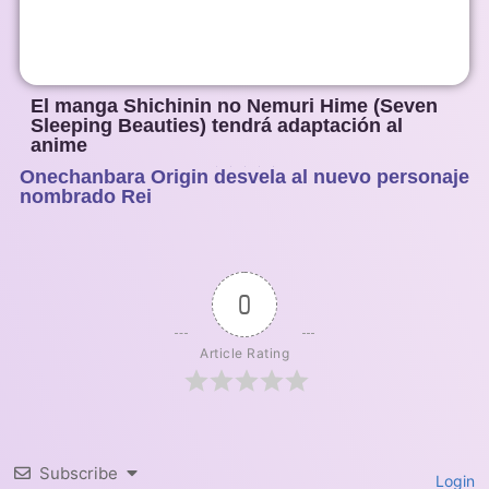
El manga Shichinin no Nemuri Hime (Seven
Sleeping Beauties) tendrá adaptación al
anime
Onechanbara Origin desvela al nuevo personaje
1
2
3
4
5
nombrado Rei
0
Article Rating
Subscribe
Login