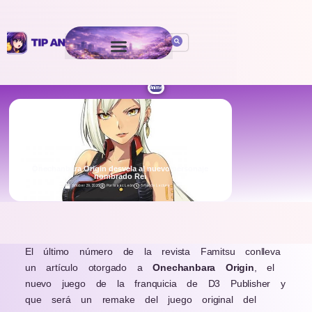
Anime
Onechanbara Origin desvela al nuevo personaje
nombrado Rei
October 29, 2020
Por
Isaac León
5 min de Lectura
.
El último número de la revista Famitsu conlleva
un artículo otorgado a
Onechanbara Origin
, el
nuevo juego de la franquicia de D3 Publisher y
que será un remake del juego original del