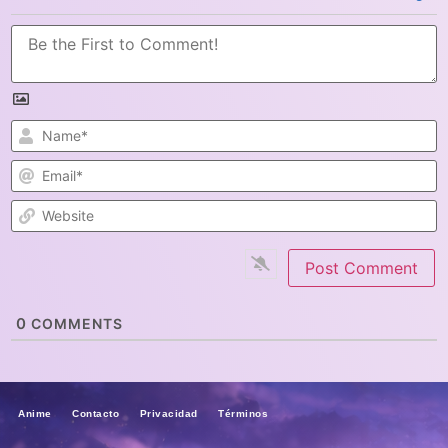
N
E
W
0
COMMENTS
Anime Contacto Privacidad Términos