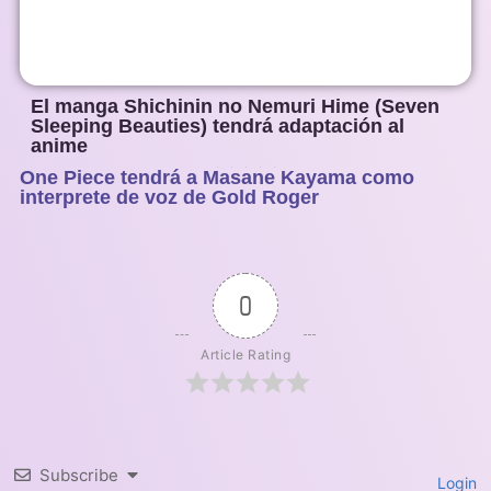
El manga Shichinin no Nemuri Hime (Seven
Sleeping Beauties) tendrá adaptación al
anime
One Piece tendrá a Masane Kayama como
1
2
3
4
5
interprete de voz de Gold Roger
0
Article Rating
Subscribe
Login