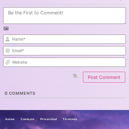
N
E
W
0
COMMENTS
Anime Contacto Privacidad Términos