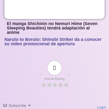
El manga Shichinin no Nemuri Hime (Seven
Sleeping Beauties) tendrá adaptación al
anime
Naruto to Boruto: Shinobi Striker da a conocer
1
2
3
4
5
su video promocional de apertura
0
Article Rating
Subscribe
Login