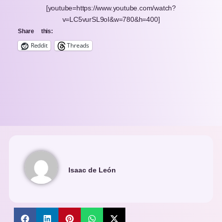
[youtube=https://www.youtube.com/watch?
v=LC5vurSL9oI&w=780&h=400]
Share this:
Reddit
Threads
Isaac de León