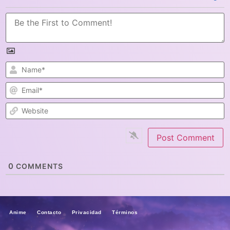
N
E
W
0
COMMENTS
Anime Contacto Privacidad Términos