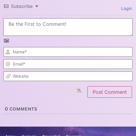
Subscribe
Login
N
E
W
0
COMMENTS