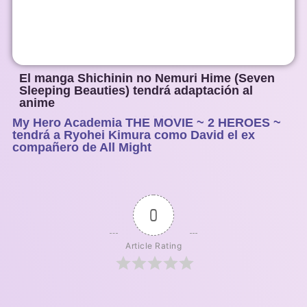
El manga Shichinin no Nemuri Hime (Seven
Sleeping Beauties) tendrá adaptación al
anime
My Hero Academia THE MOVIE ~ 2 HEROES ~
1
2
3
4
5
tendrá a Ryohei Kimura como David el ex
compañero de All Might
0
Article Rating