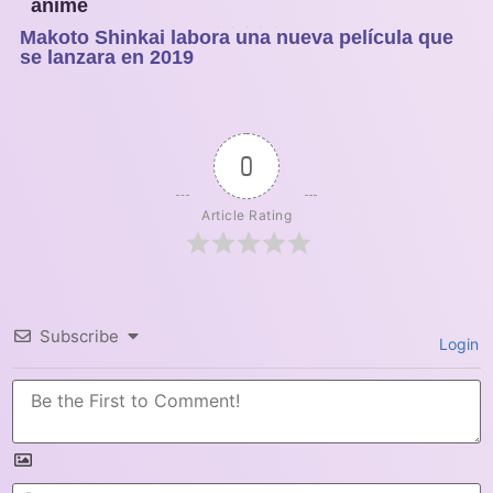
anime
Makoto Shinkai labora una nueva película que
1
2
3
4
5
se lanzara en 2019
0
Article Rating
Subscribe
Login