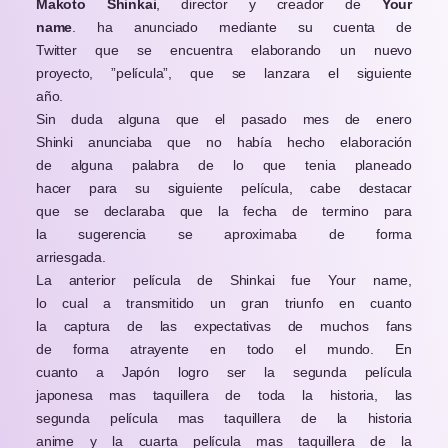
Makoto Shinkai
, director y creador de
Your
name
. ha anunciado mediante su cuenta de
Twitter que se encuentra elaborando un nuevo
proyecto, ”película”, que se lanzara el siguiente
año.
Sin duda alguna que el pasado mes de enero
Shinki anunciaba que no había hecho elaboración
de alguna palabra de lo que tenia planeado
hacer para su siguiente película, cabe destacar
que se declaraba que la fecha de termino para
la sugerencia se aproximaba de forma
arriesgada.
La anterior película de Shinkai fue Your name,
lo cual a transmitido un gran triunfo en cuanto
la captura de las expectativas de muchos fans
de forma atrayente en todo el mundo. En
cuanto a Japón logro ser la segunda película
japonesa mas taquillera de toda la historia, las
segunda película mas taquillera de la historia
anime y la cuarta película mas taquillera de la