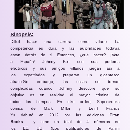
Sinopsis:
Difícil hacer una carrera como villano. La
competencia es dura y las autoridades todavía
están detrás de ti. Entonces, ¿qué hacer? ¡Vete
a España! Johnny Bolt
con sus poderes
eléctricos y sus amigos villanos juegan así a
los expatriados y preparan un gigantesco
atraco.Sin embargo, las cosas se tornan
complicadas cuando Johnny descubre que su
objetivo es en realidad el mayor criminal de
todos los tiempos. En otro orden, Supercrooks
cómics
de
Mark Millar y Leinil Francis
Yu
debutó en 2012 por las ediciones
Titan
Books
y tiene un total de 4 números en
los EE. UU. (Los publicadores de Panini