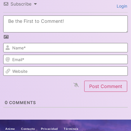
Subscribe
Login
N
E
W
0
COMMENTS
Anime Contacto Privacidad Términos