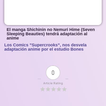
El manga Shichinin no Nemuri Hime (Seven
Sleeping Beauties) tendrá adaptación al
anime
Los Comics ”Supercrooks”, nos desvela
1
2
3
4
5
adaptación anime por el estudio Bones
0
Article Rating