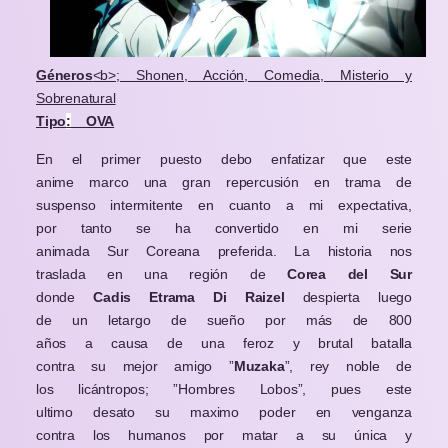
Géneros
<b>; Shonen, Acción, Comedia, Misterio y
Sobrenatural
Tipo
:
OVA
En el primer puesto debo enfatizar que este
anime marco una gran repercusión en trama de
suspenso intermitente en cuanto a mi expectativa,
por tanto se ha convertido en mi serie
animada Sur Coreana preferida. La historia nos
traslada en una región de
Corea del Sur
donde
Cadis Etrama Di Raizel
despierta luego
de un letargo de sueño por más de 800
años a causa de una feroz y brutal batalla
contra su mejor amigo ”
Muzaka
”, rey noble de
los licántropos; ”Hombres Lobos”, pues este
ultimo desato su maximo poder en venganza
contra los humanos por matar a su única y