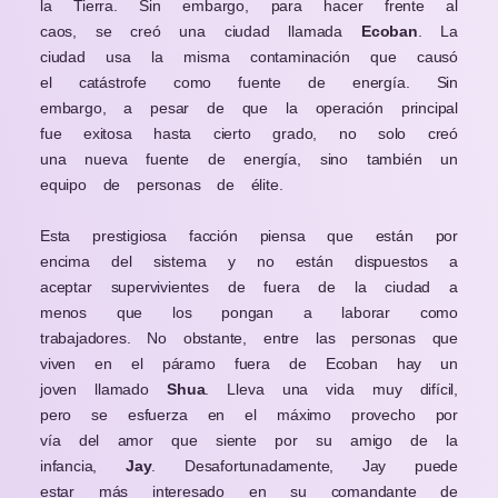
la Tierra. Sin embargo, para hacer frente al
caos, se creó una ciudad llamada
Ecoban
. La
ciudad usa la misma contaminación que causó
el
catástrofe
como fuente de energía.
Sin
embargo, a pesar de que la
operación
principal
fue exitosa hasta cierto
grado
, no solo creó
una nueva fuente de energía, sino también un
equipo de personas de élite.
Esta prestigiosa facción piensa que están por
encima del sistema y no están dispuestos a
aceptar supervivientes de fuera de la ciudad a
menos que los pongan a laborar como
trabajadores.
No obstante, entre las personas que
viven en el páramo fuera de Ecoban hay un
joven llamado
Shua
. Lleva una vida muy difícil,
pero se esfuerza en el
máximo
provecho por
vía
del amor que siente por su amigo de la
infancia,
Jay
. Desafortunadamente, Jay puede
estar más interesado en su comandante de