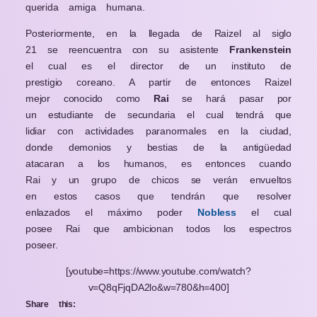
querida amiga humana.
Posteriormente, en la llegada de Raizel al siglo
21 se reencuentra con su asistente
Frankenstein
el cual es el director de un instituto de
prestigio coreano. A partir de entonces Raizel
mejor conocido como
Rai
se hará pasar por
un estudiante de secundaria el cual tendrá que
lidiar con actividades paranormales en la ciudad,
donde demonios y bestias de la antigüedad
atacaran a los humanos, es entonces cuando
Rai y un grupo de chicos se verán envueltos
en estos casos que tendrán que resolver
enlazados el máximo poder
Nobless
el cual
posee Rai
que ambicionan todos los espectros
poseer.
[youtube=https://www.youtube.com/watch?
v=Q8qFjqDA2lo&w=780&h=400]
Share this: