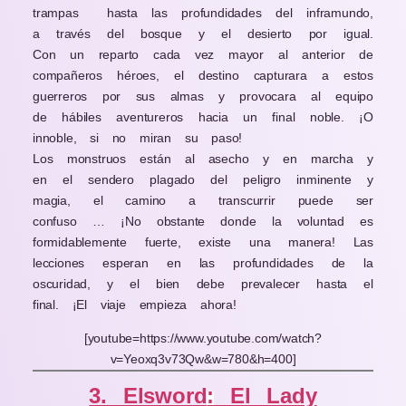
trampas hasta las profundidades del inframundo,
a través del bosque y el desierto por igual.
Con un reparto cada vez mayor al anterior de
compañeros héroes, el destino capturara a estos
guerreros por sus almas y provocara al equipo
de hábiles aventureros hacia un final noble. ¡O
innoble, si no miran su paso!
Los monstruos están al asecho y en marcha y
en el sendero plagado del peligro inminente y
magia, el camino a transcurrir puede ser
confuso … ¡No obstante donde la voluntad es
formidablemente fuerte, existe una manera! Las
lecciones esperan en las profundidades de la
oscuridad, y el bien debe prevalecer hasta el
final. ¡El viaje empieza ahora!
[youtube=https://www.youtube.com/watch?
v=Yeoxq3v73Qw&w=780&h=400]
3. Elsword
:
El Lady