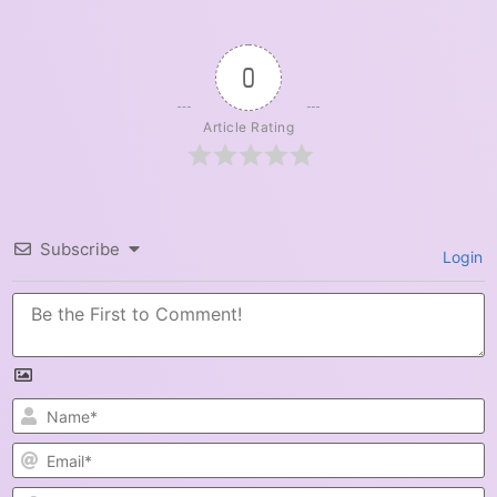
0
Article Rating
Subscribe
Login
N
E