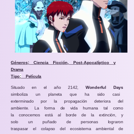
Géneros; Ciencia Ficción, Post-Apocalíptico y
Drama
Tipo
:
Película
Situado en el
año
2142,
Wonderful Days
simboliza un planeta que ha sido casi
exterminado por la
propagación
deteriora del
ambiente. La forma de vida humana tal como
la conocemos está al borde de la
extinción
, y
solo un
puñado
de
personas
lograron
traspasar
el colapso del ecosistema ambiental de