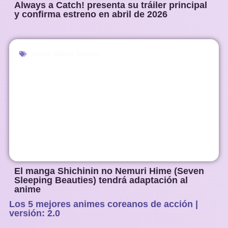
Always a Catch! presenta su tráiler principal
y confirma estreno en abril de 2026
Anime
,
Manga
,
Noticias
El manga Shichinin no Nemuri Hime (Seven
Sleeping Beauties) tendrá adaptación al
anime
Los 5 mejores animes coreanos de acción |
1
2
3
4
5
versión: 2.0