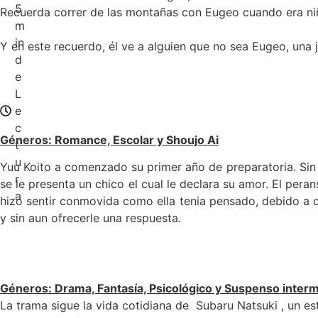
5
Recuerda correr de las montañas con Eugeo cuando era niñ
m
in
Y en este recuerdo, él ve a alguien que no sea Eugeo, una
d
e
L
e
c
Géneros
:
Romance, Escolar y Shoujo Ai
t
u
Yuu Koito a comenzado su primer año de preparatoria. Sin 
r
se le presenta un chico el cual le declara su amor. El pera
a
hizo sentir conmovida como ella tenia pensado, debido a 
.
y sin aun ofrecerle una respuesta.
Géneros
:
Drama, Fantasía, Psicológico y Suspenso interm
La trama sigue la vida cotidiana de Subaru Natsuki , un e