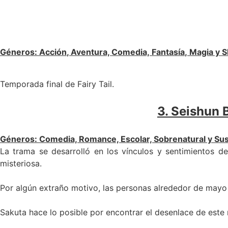
Géneros:
Acción
, Aventura, Comedia,
Fantasía
,
Magia
y S
Temporada final de Fairy
Tail.
3. Seishun 
Géneros
:
Comedia, Romance, Escolar, Sobrenatural y S
La trama se desarrolló en los vínculos y sentimientos 
misteriosa.
Por algún extraño motivo, las personas alrededor de mayo
Sakuta hace lo posible por encontrar el desenlace de este 