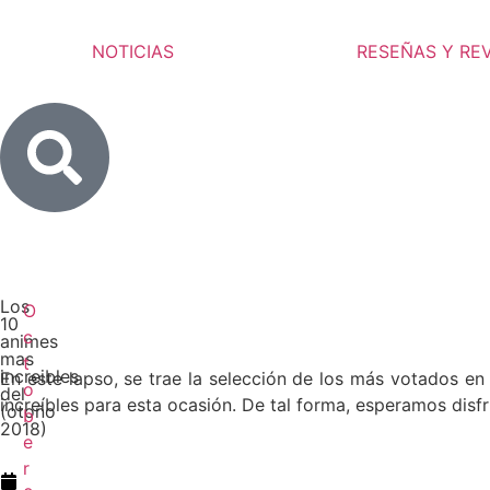
NOTICIAS
RESEÑAS Y RE
Los
O
10
c
animes
mas
t
increibles
En este lapso, se trae la selección de los más votados e
o
del
increíbles para esta ocasión. De tal forma, esperamos disf
(otoño
b
2018)
e
r