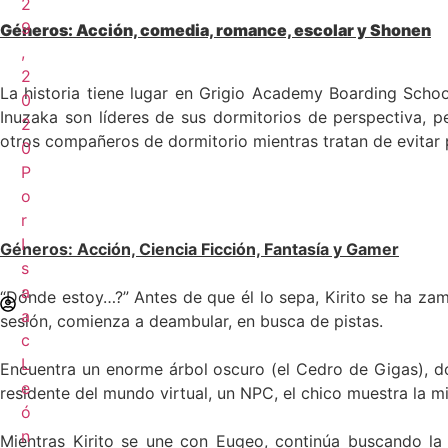
2
9
Géneros
:
Acción, comedia, romance, escolar y Shonen
,
2
La historia tiene lugar en Grigio Academy Boarding Schoo
0
Inuzaka son líderes de sus dormitorios de perspectiva, 
2
otros compañeros de dormitorio mientras tratan de evitar
0
P
o
r
I
Géneros
:
Acción, Ciencia Ficción, Fantasía y Gamer
s
a
“Dónde estoy…?” Antes de que él lo sepa, Kirito se ha zamb
a
sesión, comienza a deambular, en busca de pistas.
c
L
Encuentra un enorme árbol oscuro (el Cedro de Gigas), d
e
residente del mundo virtual, un NPC, el chico muestra la
ó
n
Mientras Kirito se une con Eugeo, continúa buscando la