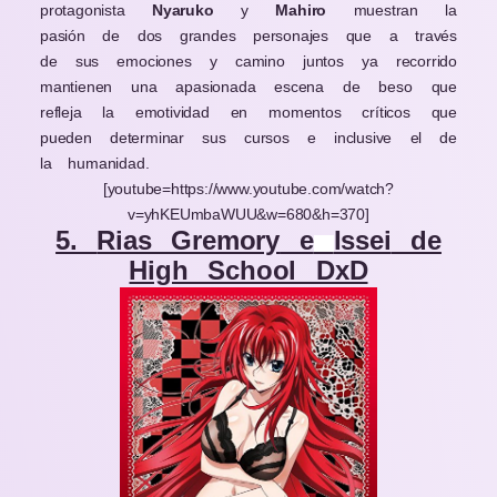
protagonista
Nyaruko
y
Mahiro
muestran la
pasión de dos grandes personajes que a través
de sus emociones y camino juntos ya recorrido
mantienen una apasionada escena de beso que
refleja la emotividad en momentos críticos que
pueden determinar sus cursos e inclusive el de
la humanidad.
[youtube=https://www.youtube.com/watch?
v=yhKEUmbaWUU&w=680&h=370]
5.
Rias Gremory
e
Issei
de
High School DxD