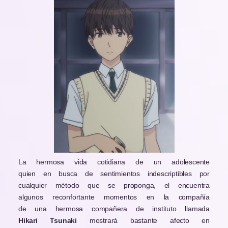
La hermosa vida cotidiana de un adolescente
quien en busca de sentimientos indescriptibles por
cualquier método que se proponga, el encuentra
algunos reconfortante momentos en la compañía
de una hermosa compañera de instituto llamada
Hikari Tsunaki
mostrará bastante afecto en