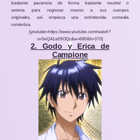
bastante paciencia de forma bastante neutral o
serena para regresar manso a sus cuerpos
originales, así empieza una entretenida comedia
romántica.
[youtube=https://www.youtube.com/watch?
v=5eQA1a59OQc&w=680&h=370]
2. Godo
y
Erica de
Campione