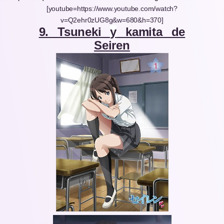
[youtube=https://www.youtube.com/watch?
v=Q2ehr0zUG8g&w=680&h=370]
9. Tsuneki
y
kamita de
Seiren