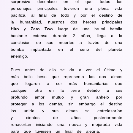
sorpresivo desenlace en el que todos los
personajes principales tuvieron una plena vida
pacífica, al final de todo y por el destino de
la humanidad, nuestros dos héroes principales
Hiro
y
Zero Two
luego de una brutal batalla
bastante extensa durante 2 años, llega a la
conclusión de sus muertes a través de una
bomba implantada en el seno del planeta
enemigo.
Pues antes de ello se da a ver el último y
más bello beso que representa las dos almas
que llegaron a ser más humanitarias que
cualquier otro en la tierra debido a sus
profundo amor mutuo y gran anhelo por
proteger a los demás, sin embargo el destino
los
uniría
y sus almas se e
ntrelazarían
y
cientos de años posteriormente
r
enacerían
iniciando una nueva y mejorada vida
para que tuviesen un final de alegria.