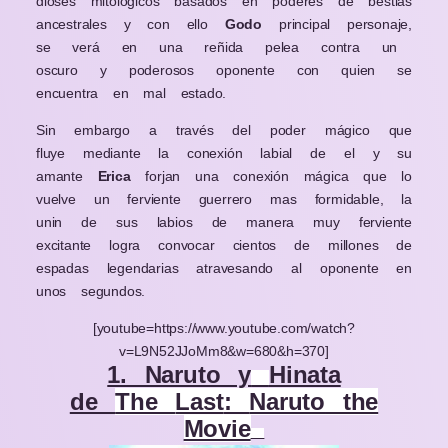
dioses mitológicos basados en poderes de bestias
ancestrales y con ello
Godo
principal personaje,
se verá en una reñida pelea contra un
oscuro y poderosos oponente con quien se
encuentra en mal estado.
Sin embargo a través del poder mágico que
fluye mediante la conexión labial de el y su
amante
Erica
forjan una conexión mágica que lo
vuelve un ferviente guerrero mas formidable, la
unin de sus labios de manera muy ferviente
excitante logra convocar cientos de millones de
espadas legendarias atravesando al oponente en
unos segundos.
[youtube=https://www.youtube.com/watch?
v=L9N52JJoMm8&w=680&h=370]
1. Naruto y
Hinata
de
The
Last
:
Naruto
the
Movie