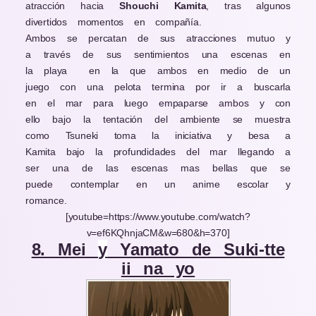
atracción hacia
Shouchi Kamita
, tras algunos
divertidos momentos en compañía.
Ambos se percatan de sus atracciones mutuo y
a través de sus sentimientos una escenas en
la playa en la que ambos en medio de un
juego con una pelota termina por ir a buscarla
en el mar para luego empaparse ambos y con
ello bajo la tentación del ambiente se muestra
como Tsuneki toma la iniciativa y besa a
Kamita bajo la profundidades del mar llegando a
ser una de las escenas mas bellas que se
puede contemplar en un anime escolar y
romance.
[youtube=https://www.youtube.com/watch?
v=ef6KQhnjaCM&w=680&h=370]
Page
Page
Page
Page
Page
8. Mei
y
Yamato de Suki-tte
ii na yo