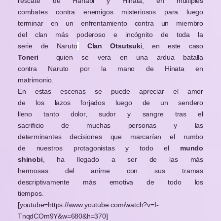
rescate de Hanabi y Hinata, en múltiples
combates contra enemigos misteriosos para luego
terminar en un enfrentamiento contra un miembro
del clan más poderoso e incógnito de toda la
serie de Naruto
:
Clan Otsutsuk
i, en este caso
Toneri
quien se vera en una ardua batalla
contra Naruto por la mano de Hinata en
matrimonio.
En estas escenas se puede apreciar el amor
de los lazos forjados luego de un sendero
lleno tanto dolor, sudor y sangre tras el
sacrificio de muchas personas y las
determinantes decisiones que marcarían el rumbo
de nuestros protagonistas y todo el
mundo
shinobi
, ha llegado a ser de las más
hermosas del anime con sus tramas
descriptivamente más emotiva de todo los
tiempos.
[youtube=https://www.youtube.com/watch?v=I-
TnqdCOm9Y&w=680&h=370]