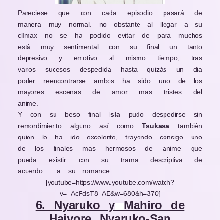
Pareciese que con cada episodio pasará de
manera muy normal, no obstante al llegar a su
clímax no se ha podido evitar de para muchos
está muy sentimental con su final un tanto
depresivo y emotivo al mismo tiempo, tras
varios sucesos despedida hasta quizás un dia
poder reencontrarse ambos ha sido uno de los
mayores escenas de amor mas tristes del
anime.
Y con su beso final
Isla
pudo despedirse sin
remordimiento alguno así como
Tsukasa
también
quien le ha ido excelente, trayendo consigo uno
de los finales mas hermosos de anime que
pueda existir con su trama descriptiva de
acuerdo a su romance.
[youtube=https://www.youtube.com/watch?
v=_AcFdsT8_AE&w=680&h=370]
6. Nyaruko y
Mahiro de
Haiyore Nyaruko-San