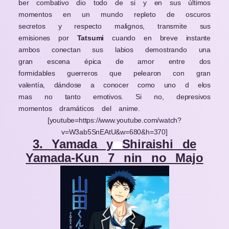
ber combativo dio todo de si y en sus últimos
momentos en un mundo repleto de oscuros
secretos y respecto malignos, transmite sus
emisiones por
Tatsumi
cuando en breve instante
ambos conectan sus labios demostrando una
gran escena épica de amor entre dos
formidables guerreros que pelearon con gran
valentía, dándose a conocer como uno d elos
mas no tanto emotivos. Si no, depresivos
momentos dramáticos del anime.
[youtube=https://www.youtube.com/watch?
v=W3ab5SnEAtU&w=680&h=370]
3. Yamada y
Shiraishi de
Yamada-Kun 7 nin no Majo