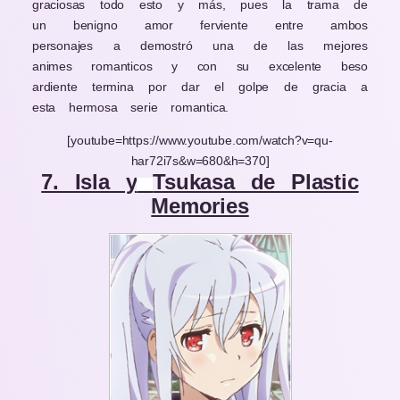
graciosas todo esto y más, pues la trama de
un benigno amor ferviente entre ambos
personajes a demostró una de las mejores
animes romanticos y con su excelente beso
ardiente termina por dar el golpe de gracia a
esta hermosa serie romantica.
[youtube=https://www.youtube.com/watch?v=qu-
har72i7s&w=680&h=370]
7. Isla y
Tsukasa de Plastic
Memories