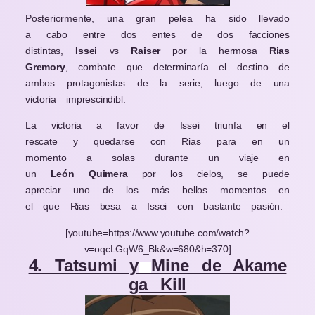
Posteriormente, una gran pelea ha sido llevado
a cabo entre dos entes de dos facciones
distintas,
Issei
vs
Raiser
por la hermosa
Rias
Gremory
, combate que determinaría el destino de
ambos protagonistas de la serie, luego de una
victoria imprescindibl.
La victoria a favor de Issei triunfa en el
rescate y quedarse con Rias para en un
momento a solas durante un viaje en
un
León Quimera
por los cielos, se puede
apreciar uno de los más bellos momentos en
el que Rias besa a Issei con bastante pasión.
[youtube=https://www.youtube.com/watch?
v=oqcLGqW6_Bk&w=680&h=370]
4. Tatsumi y
Mine de Akame
ga Kill