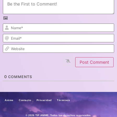
N
E
W
0
COMMENTS
Anime Contacto Privacidad Términos
© 2026 TIP ANIME. Todos los derechos reservados.