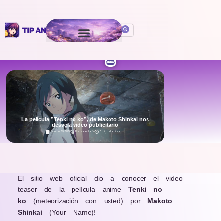
Anime
La película ”Tenki no ko”, de Makoto Shinkai nos
desvela video publicitario
October 29, 2020
Por
Isaac León
5 min de Lectura
.
El sitio web oficial dio a conocer el video
teaser de la película anime
Tenki no
ko
(meteorización con usted) por
Makoto
Shinkai
(Your Name)!