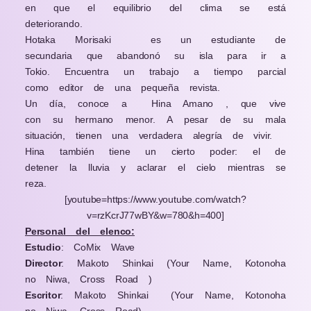
en que el equilibrio del clima se está
deteriorando.
Hotaka Morisaki
es un estudiante de
secundaria que abandonó su isla para ir a
Tokio. Encuentra un trabajo a tiempo parcial
como editor de una pequeña revista.
Un día, conoce a
Hina Amano , que vive
con su hermano menor. A pesar de su mala
situación, tienen una verdadera alegría de vivir.
Hina también tiene un cierto poder: el de
detener la lluvia y aclarar el cielo mientras se
reza.
[youtube=https://www.youtube.com/watch?
v=rzKcrJ77wBY&w=780&h=400]
Personal del elenco:
Estudio
:
CoMix Wave
Director
:
Makoto Shinkai (Your Name,
Kotonoha
no Niwa, Cross Road )
Escritor
:
Makoto Shinkai
(Your Name, Kotonoha
no Niwa, Cross Road)