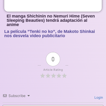
El manga Shichinin no Nemuri Hime (Seven
Sleeping Beauties) tendrá adaptación al
anime
La película ”Tenki no ko”, de Makoto Shinkai
1
2
3
4
5
nos desvela video publicitario
0
Article Rating
Subscribe
Login