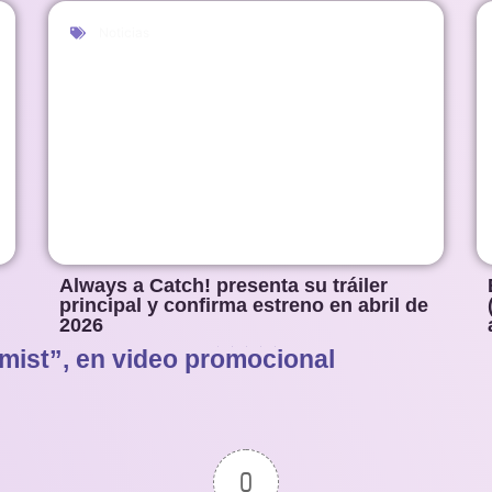
Noticias
Always a Catch! presenta su tráiler
principal y confirma estreno en abril de
2026
mist”, en video promocional
1
2
3
4
5
0