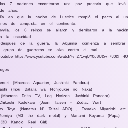
 las 7 naciones encontraron una paz precaria que llevó
 de años.
día en que la nación de Lustrice rompió el pacto al uni
ones de conquista en el continente.
nvylia, los 6 reinos se aliaron y derribaron a la naci
a la oscuridad.
después de la guerra, la Alquimia comienza a sembrar 
 grupo de guerreros se alza contra el mal.
youtube=https://www.youtube.com/watch?v=271wjUY0u8U&w=780&h=40
egos
amori (Macross Aquarion, Jushinki Pandora)
ashi (Inou Batalla wa Nichijoukei no Naka)
(Macross Delta TV, Log Horizon, Jushinki Pandora)
Chikashi Kadekaru (Juuni Taisen – Zodiac War)
to Toya (Nanatsu Nº Taizai ADO) , Tamako Miyanishi etc.
Komiya (M3 the dark metal) y Manami Koyama (Pupa)
 (3D Kanojo Real Girl)