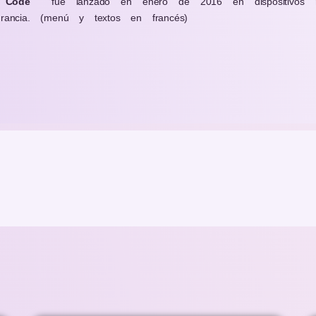
 Code
fue lanzado en enero de 2016 en dispositivos
ncia. (menú y textos en francés)