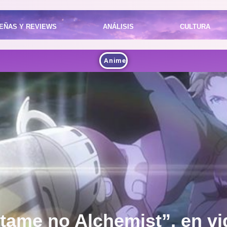
EÑAS Y REVIEWS
ANÁLISIS
CULTURA
Anime
atame no Alchemist”, en v