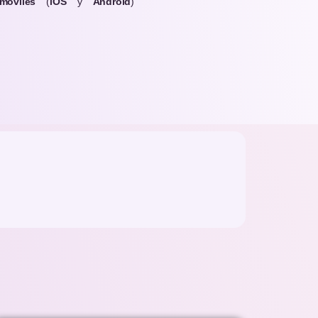
móviles
(
iOS
y
Android
)