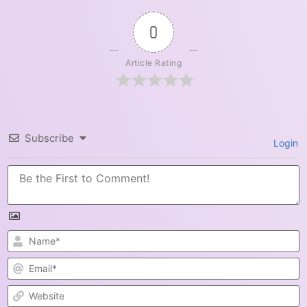
0
Article Rating
Subscribe
Login
N
E
W