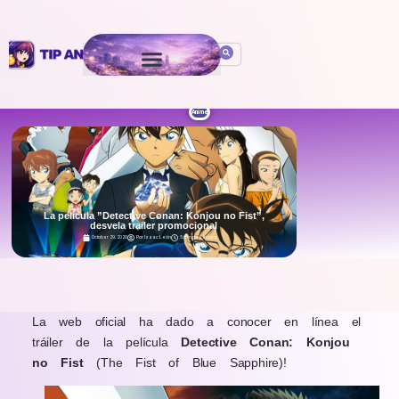
Anime
La película ”Detective Conan: Konjou no Fist”,
desvela trailer promocional
October 29, 2020
Por
Isaac León
5 min de Lectura
.
La web oficial ha dado a conocer en línea el
tráiler de la película
Detective Conan: Konjou
no Fist
(The Fist of Blue Sapphire)!