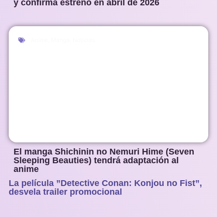
y confirma estreno en abril de 2026
Anime
,
Manga
,
Noticias
El manga Shichinin no Nemuri Hime (Seven
Sleeping Beauties) tendrá adaptación al
anime
La película ”Detective Conan: Konjou no Fist”,
1
2
3
4
5
desvela trailer promocional