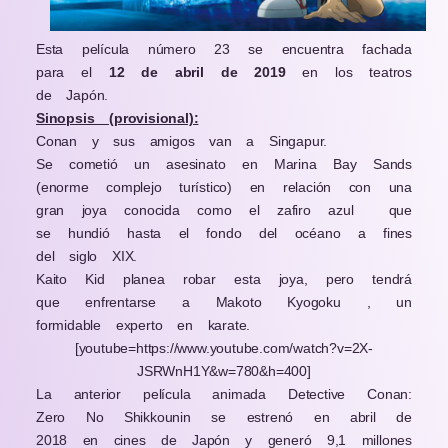
Esta película número 23 se encuentra fachada
para el
12 de abril de 2019
en los teatros
de Japón.
Sinopsis (provisional):
Conan y sus amigos van a Singapur.
Se cometió un asesinato en Marina Bay Sands
(enorme complejo turístico) en relación con una
gran joya conocida como el zafiro azul
que
se hundió hasta el fondo del océano a fines
del siglo XIX.
Kaito Kid planea robar esta joya, pero tendrá
que enfrentarse a Makoto Kyogoku , un
formidable experto en karate.
[youtube=https://www.youtube.com/watch?v=2X-
JSRWnH1Y&w=780&h=400]
La anterior película animada Detective Conan:
Zero No Shikkounin se estrenó en abril de
2018 en cines de Japón y generó
9,1 millones