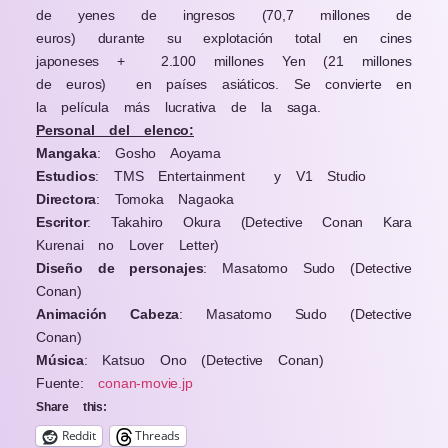
de yenes de ingresos
(70,7 millones de
euros)
durante su explotación total en cines
japoneses +
2.100 millones Yen
(21 millones
de euros)
en países asiáticos. Se convierte en
la película más lucrativa de la saga.
Personal del elenco:
Mangaka
: Gosho Aoyama
Estudios
: TMS Entertainment
y
V1 Studio
Directora
: Tomoka Nagaoka
Escritor
: Takahiro Okura (Detective Conan Kara
Kurenai no Lover Letter)
Diseño de personajes
: Masatomo Sudo (Detective
Conan)
Animación Cabeza
: Masatomo Sudo (Detective
Conan)
Música
: Katsuo Ono (Detective Conan)
Fuente:
conan-movie.jp
Share this:
Reddit
Threads