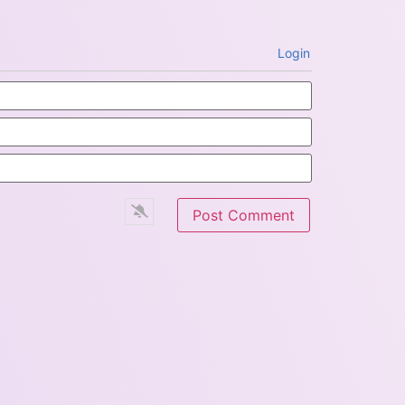
Login
Name*
Email*
Website