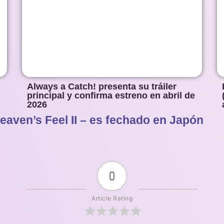
Always a Catch! presenta su tráiler
principal y confirma estreno en abril de
2026
Heaven’s Feel II – es fechado en Japón
1
2
3
4
5
0
Article Rating