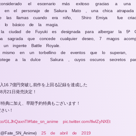
onsiderado el escenario más exitoso gracias a una 
ra en el personaje de Sakura Mato , una chica atrapada e
de las llamas cuando era niño,
Shiro Emiya
fue cri
 lo básico de la magia.
la ciudad de Fuyuki es designada para albergar la 5ª G
opa sagrada que concede cualquier deseo, 7 magos acompa
 un ingente Battle Royale.
 mismo en un torbellino de eventos que lo superan,
rotege a la dulce
Sakura , cuyos oscuros secretos par
収入16.7億円突破し前作を上回る記録を達成した
Dが8月21日発売決定！
華特典に加え、早期予約特典もございます！
ださい！
t.co/GLJhQaxnTl
#fate_sn_anime
pic.twitter.com/lfwlZyNXEt
 (@Fate_SN_Anime)
25 de abril de 2019