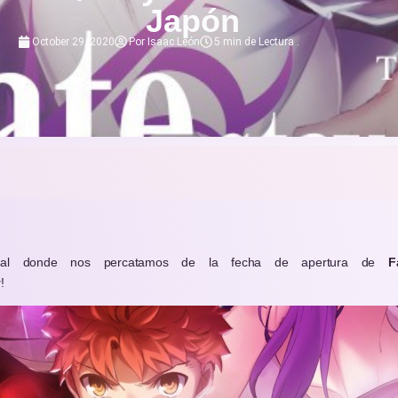
Japón
October 29, 2020
Por
Isaac León
5 min de Lectura
.
cial donde nos percatamos de la fecha de apertura de
F
y
!