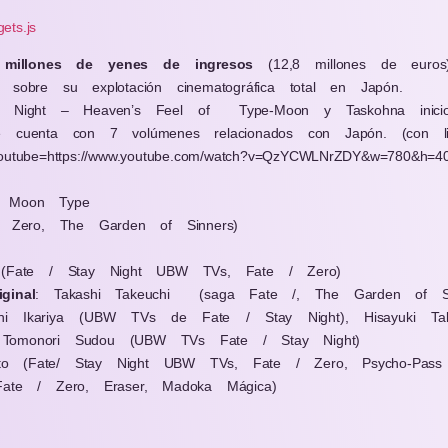
gets.js
 millones de yenes de ingresos
(12,8 millones de euros
 sobre su explotación cinematográfica total en Japón.
y Night – Heaven’s Feel of
Type-Moon y Taskohna ini
e cuenta con 7 volúmenes relacionados con Japón. (con li
youtube=https://www.youtube.com/watch?v=QzYCWLNrZDY&w=780&h=40
 Moon Type
/ Zero, The Garden of Sinners)
 (Fate / Stay Night UBW TVs, Fate / Zero)
ginal
: Takashi Takeuchi
(saga Fate /, The Garden of Si
shi Ikariya (UBW TVs de Fate / Stay Night), Hisayuki Ta
Tomonori Sudou (UBW TVs Fate / Stay Night)
to
(Fate/ Stay Night UBW TVs, Fate / Zero, Psycho-Pass
Fate / Zero, Eraser, Madoka Mágica)