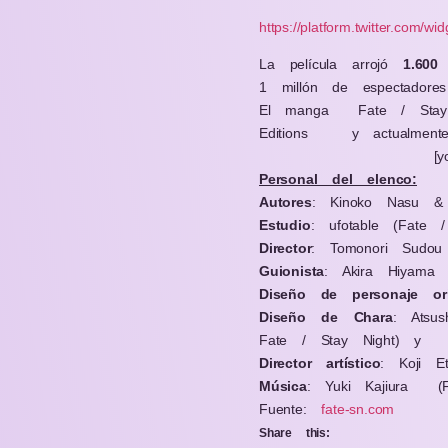
https://platform.twitter.com/wid
La película arrojó
1.600
1 millón de espectadores
El manga
Fate / Sta
Editions
y actualment
[
Personal del elenco:
Autores
: Kinoko Nasu &
Estudio
: ufotable (Fate 
Director
: Tomonori Sudou
Guionista
: Akira Hiyama
Diseño de personaje ori
Diseño de Chara
: Atsu
Fate / Stay Night) y
Director artístico
: Koji E
Música
: Yuki Kajiura
(
Fuente:
fate-sn.com
Share this: