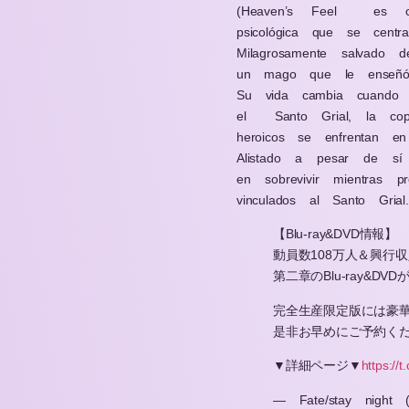
(Heaven’s Feel
es c
psicológica que se cent
Milagrosamente salvado 
un mago que le enseñó
Su vida cambia cuando 
el
Santo Grial, la c
heroicos se enfrentan en
Alistado a pesar de sí
en sobrevivir mientras p
vinculados al Santo Grial.
【Blu-ray&DVD情報】
動員数108万人＆興行
第二章のBlu-ray&DV
完全生産限定版には豪
是非お早めにご予約く
▼詳細ページ▼
https://
— Fate/stay night