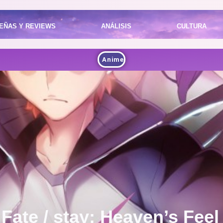
EÑAS Y REVIEWS
ANÁLISIS
CULTURA
Anime
 Fate / stay: Heaven’s Feel