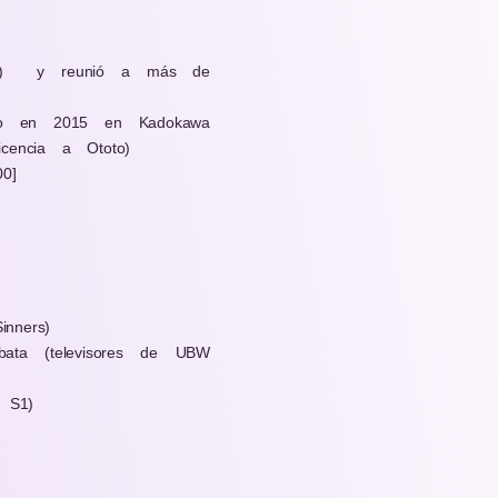
)
y reunió a más de
cio en 2015 en Kadokawa
cencia a Ototo)
0]
nners)
bata (televisores de UBW
 S1)