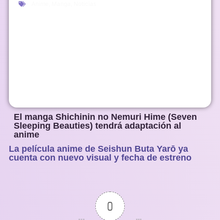
Anime
,
Manga
,
Noticias
El manga Shichinin no Nemuri Hime (Seven
Sleeping Beauties) tendrá adaptación al
anime
La película anime de Seishun Buta Yarō ya
1
2
3
4
5
cuenta con nuevo visual y fecha de estreno
0