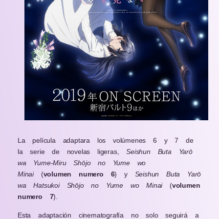
La película adaptara los volúmenes 6 y 7 de
la serie de novelas ligeras,
Seishun Buta Yarō
wa Yume-Miru Shōjo no Yume wo
Minai
(
volumen numero 6
) y
Seishun Buta Yarō
wa Hatsukoi Shōjo no Yume wo Minai
(
volumen
numero 7
).
Esta adaptación cinematografía no solo seguirá a