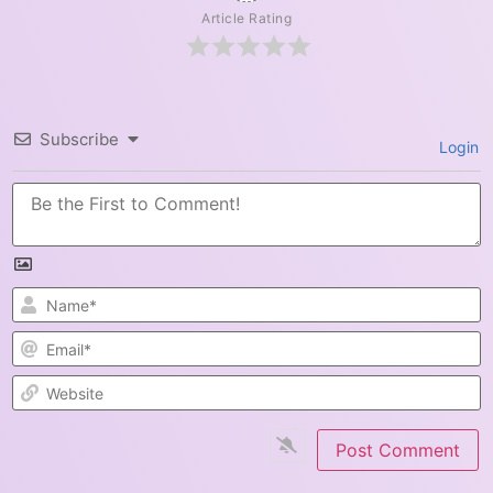
Article Rating
Subscribe
Login
N
E
W