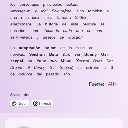
los personajes principales
Sakuta
Azusagawa
y
Mai Sakurajima,
sino también a
una misteriosa chica llamada
Shōko
Makinohara.
La historia de esta película se
describe como: “
cuando cada uno de sus
sentimientos y deseos se cruzan.
”
La
adaptación anime
de la serie de
novelas,
Seishun Buta Yarō wa Bunny Girl-
senpai no Yume wo Minai
(
Rascal Does Not
Dream of Bunny Girl Senpai
) se estreno el 3
de octubre del pasado año.
Fuente:
ANN
Share this:
Reddit
Threads