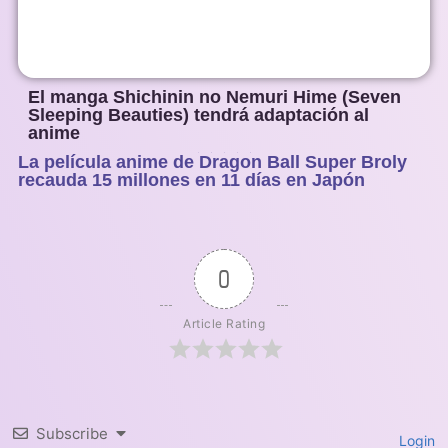
El manga Shichinin no Nemuri Hime (Seven
Sleeping Beauties) tendrá adaptación al
anime
La película anime de Dragon Ball Super Broly
1
2
3
4
5
recauda 15 millones en 11 días en Japón
0
Article Rating
Subscribe
Login