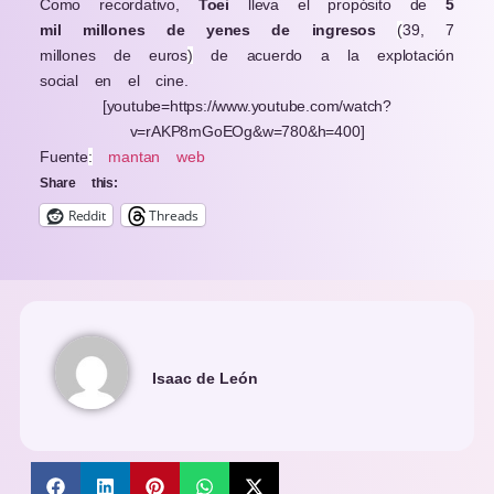
Como recordativo,
Toei
lleva el propósito de
5
mil millones de yenes de ingresos
(
39, 7
millones de euros
)
de acuerdo a la explotación
social en el cine.
[youtube=https://www.youtube.com/watch?
v=rAKP8mGoEOg&w=780&h=400]
Fuente
:
mantan web
Share this:
Reddit
Threads
Isaac de León