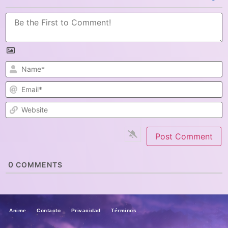
N
E
W
0
COMMENTS
Anime Contacto Privacidad Términos