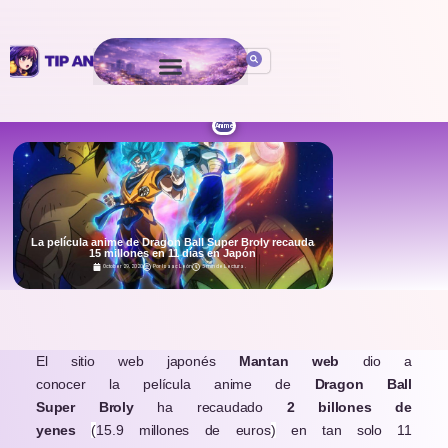
Anime
La película anime de Dragon Ball Super Broly recauda
15 millones en 11 días en Japón
October 29, 2020
Por
Isaac León
5 min de Lectura
.
El sitio web japonés
Mantan web
dio a
conocer la película anime de
Dragon Ball
Super Broly
ha recaudado
2 billones de
yenes
(
15.9 millones de euros
)
en tan solo 11