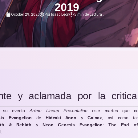
2019
October 29, 2020
Por
Isaac León
5 min de Lectura
.
nte y aclamada por la critica
e su evento
Anime Lineup Presentation
este martes que com
is Evangelion
de
Hideaki Anno
y
Gainax
, así como tam
ath & Rebirth
y
Neon Genesis Evangelion: The End of
.