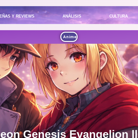
EÑAS Y REVIEWS
ANÁLISIS
CULTURA
Anime
Neon Genesis Evangelion ll