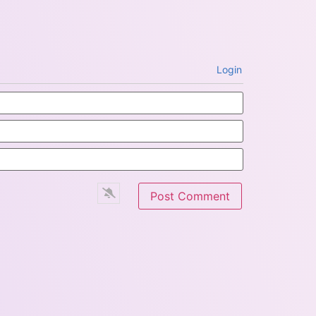
Login
Name*
Email*
Website