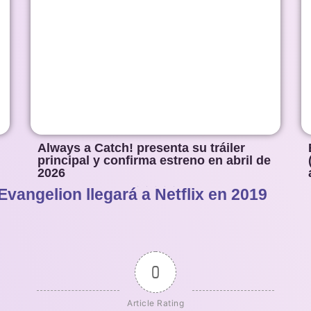
Always a Catch! presenta su tráiler
principal y confirma estreno en abril de
2026
vangelion llegará a Netflix en 2019
1
2
3
4
5
0
Article Rating