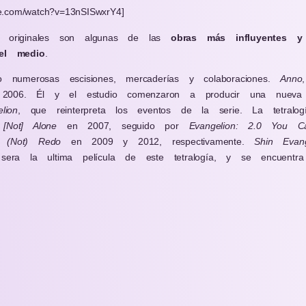
e.com/watch?v=13nSISwxrY4]
 originales son algunas de las
obras más influyentes y
del medio
.
do numerosas escisiones, mercaderías y colaboraciones.
Anno
006. Él y el estudio comenzaron a producir una nuev
lion
, que reinterpreta los eventos de la serie. La tetral
[Not] Alone
en 2007, seguido por
Evangelion: 2.0 You C
 (Not) Redo
en 2009 y 2012, respectivamente.
Shin Evang
sera la ultima película de este tetralogía, y se encuentr