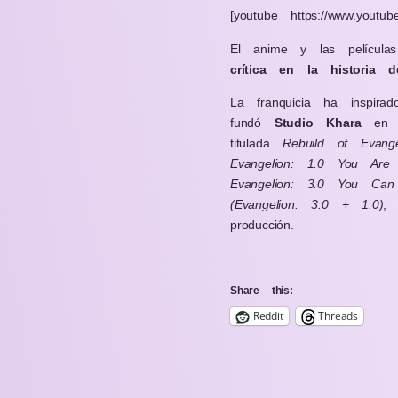
[youtube https://www.youtub
El anime y las películas
crítica en la historia 
La franquicia ha inspira
fundó
Studio Khara
en 2
titulada
Rebuild of Evange
Evangelion: 1.0 You Are 
Evangelion: 3.0 You Can
(Evangelion: 3.0 + 1.0)
, 
producción.
Share this:
Reddit
Threads