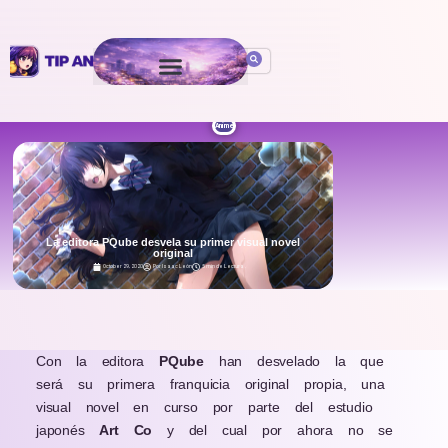
Anime
La editora PQube desvela su primer visual novel
original
October 29, 2020
Por
Isaac León
5 min de Lectura
.
Con la editora
PQube
han desvelado la que
será su primera franquicia original propia, una
visual novel en curso por parte del estudio
japonés
Art Co
y del cual por ahora no se