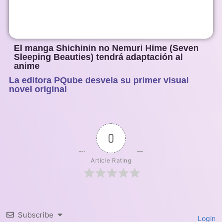
El manga Shichinin no Nemuri Hime (Seven
Sleeping Beauties) tendrá adaptación al
anime
La editora PQube desvela su primer visual
1
2
3
4
5
novel original
0
Article Rating
Subscribe
Login