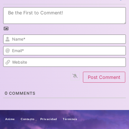
N
E
W
0
COMMENTS
Anime Contacto Privacidad Términos