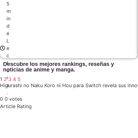
5
m
in
d
e
L
e
c
t
Descubre los mejores rankings, reseñas y
noticias de anime y manga.
u
r
1
2
3
4
5
a
Higurashi no Naku Koro ni Hou para Switch revela sus inn
.
0
0
votes
Article Rating