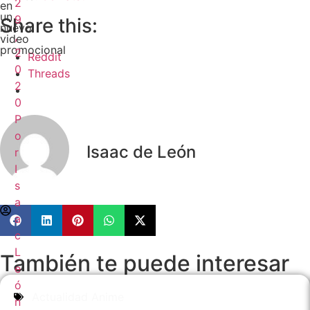
2
en
un
9
Share this:
nuevo
,
video
promocional
2
Reddit
0
Threads
2
0
P
o
Isaac de León
r
I
s
a
a
c
L
También te puede interesar
e
ó
Actualidad Anime
n