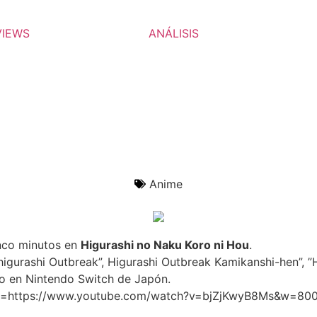
VIEWS
ANÁLISIS
Anime
nco minutos en
Higurashi no Naku Koro ni Hou
.
higurashi Outbreak”, Higurashi Outbreak Kamikanshi-hen”, ”
io en Nintendo Switch de Japón.
e=https://www.youtube.com/watch?v=bjZjKwyB8Ms&w=80