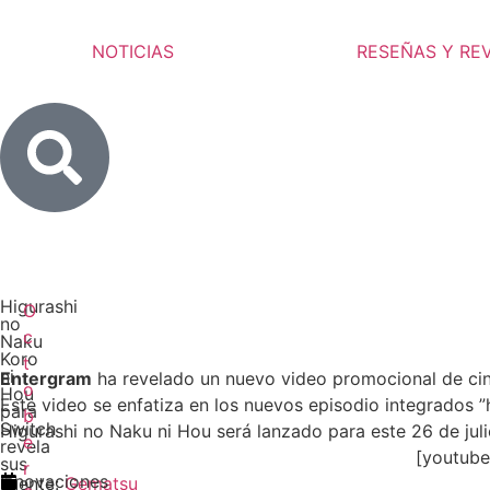
NOTICIAS
RESEÑAS Y RE
Higurashi
O
no
c
Naku
Koro
t
ni
Entergram
ha revelado un nuevo video promocional de ci
o
Hou
Este video se enfatiza en los nuevos episodio integrados ”
para
b
Switch
Higurashi no Naku ni Hou será lanzado para este 26 de jul
e
revela
[youtub
sus
r
innovaciones
Fuente
:
Gematsu