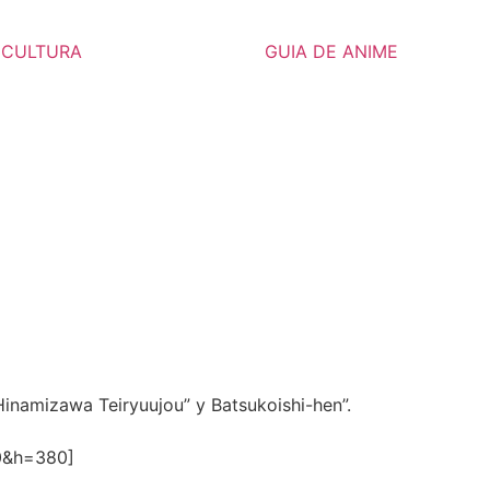
CULTURA
GUIA DE ANIME
Hinamizawa Teiryuujou” y Batsukoishi-hen”.
0&h=380]