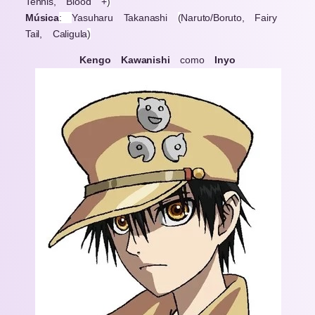
Tennis, Blood +
)
Música
:
Yasuharu Takanashi
(
Naruto/Boruto, Fairy
Tail, Caligula
)
Kengo Kawanishi
como
Inyo