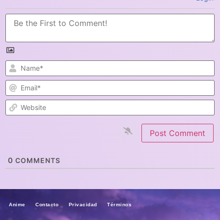
N
E
W
0
COMMENTS
Anime Contacto Privacidad Términos