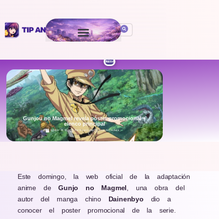
Anime
Gunjou no Magmel revela póster promocional +
elenco principal
October 29, 2020
Por
Isaac León
5 min de Lectura
.
Este domingo, la web oficial de la adaptación
anime de
Gunjo no Magmel
, una obra del
autor del manga chino
Dainenbyo
dio a
conocer el poster promocional de la serie.