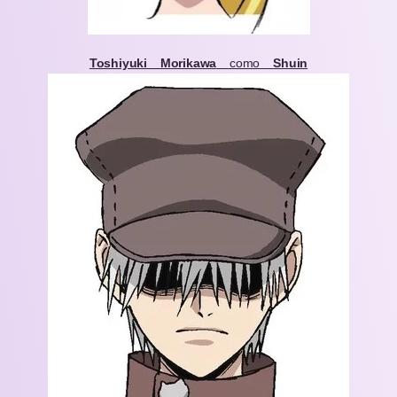
Toshiyuki Morikawa
como
Shuin