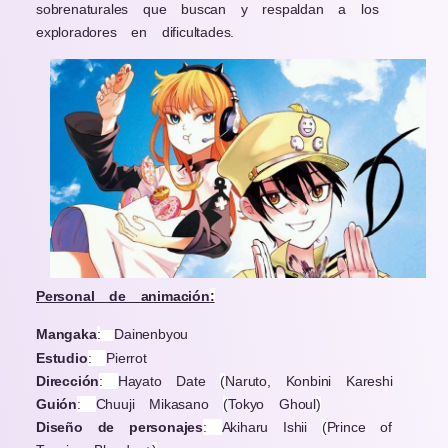
sobrenaturales que buscan y respaldan a los
exploradores en dificultades.
Personal de animación
:
Mangaka
:
Dainenbyou
Estudio
:
Pierrot
Dirección
:
Hayato Date
(
Naruto, Konbini Kareshi
Guión
:
Chuuji Mikasano
(
Tokyo Ghoul
)
Diseño de personajes
:
Akiharu Ishii
(
Prince of