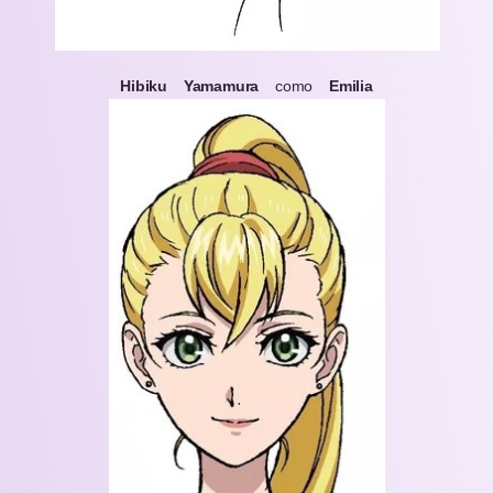
Hibiku Yamamura
como
Emilia