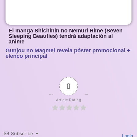
El manga Shichinin no Nemuri Hime (Seven
Sleeping Beauties) tendrá adaptación al
anime
Gunjou no Magmel revela póster promocional +
1
2
3
4
5
elenco principal
0
Article Rating
Subscribe
Login