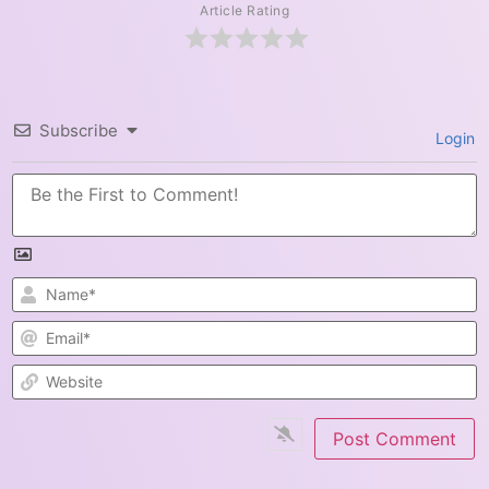
Article Rating
Subscribe
Login
N
E
W