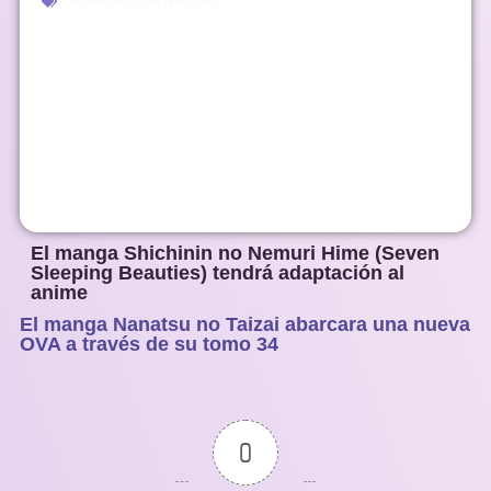
Anime
,
Manga
,
Noticias
El manga Shichinin no Nemuri Hime (Seven
Sleeping Beauties) tendrá adaptación al
anime
El manga Nanatsu no Taizai abarcara una nueva
1
2
3
4
5
OVA a través de su tomo 34
0