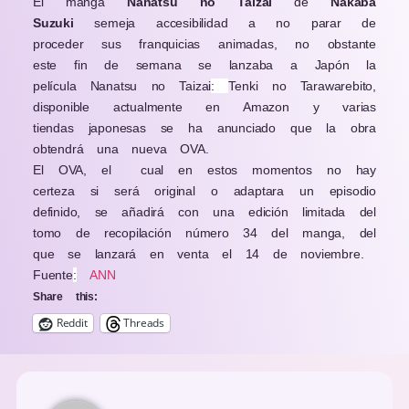
El manga
Nanatsu no Taizai
de
Nakaba
Suzuki
semeja accesibilidad a no parar de
proceder sus franquicias animadas, no obstante
este fin de semana se lanzaba a Japón la
película Nanatsu no Taizai
:
Tenki no Tarawarebito,
disponible actualmente en Amazon y varias
tiendas japonesas se ha anunciado que la obra
obtendrá una nueva OVA.
El OVA, el cual en estos momentos no hay
certeza si será original o adaptara un episodio
definido, se añadirá con una edición limitada del
tomo de recopilación número 34 del manga, del
que se lanzará en venta el 14 de noviembre.
Fuente
:
ANN
Share this:
Reddit
Threads