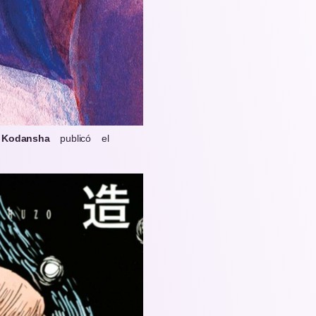
y
Kodansha
publicó el