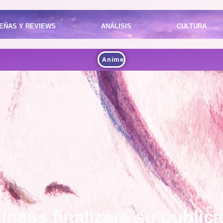
EÑAS Y REVIEWS
ANÁLISIS
CULTURA
Anime
ness finalizara su public