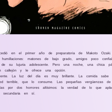
ucedió en el primer año de preparatoria de Makoto Ozak
s humillaciones: matones de bajo grado, amigos poco confi
te de su lujuria adolescente. Pero una noche, una chica p
n callejón y le ofrece una opción.
rente. La luz del día es muy brillante. La comida sabe h
d terrible, que lo consume. Las pequeñas vergüenzas de
das por dos horrores altísimos: la verdad de lo que aplac
 secundaria en sí.