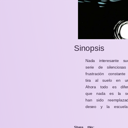
Sinopsis
Nada interesante s
serie de silenciosa
frustración constan
tira al suelo en u
Ahora todo es dife
que nada es la se
han sido reemplaza
deseo y la escuela
Share this: