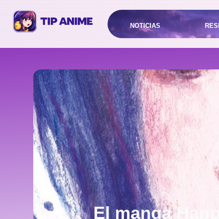
NOTICIAS
RES
El manga Happi