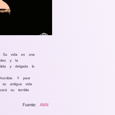
i. Su vida es una
ables y la
álida y delgada lo
orrible. Y peor
 su antigua vida
ará su terrible
Fuente:
ANN