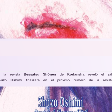
October 29, 2020
Por
Isaac León
5 min de Lectura
.
e la revista
Bessatsu
Shōnen
de
Kodansha
reveló el sá
hūzō Oshimi
finalizara en el próximo número de la revi