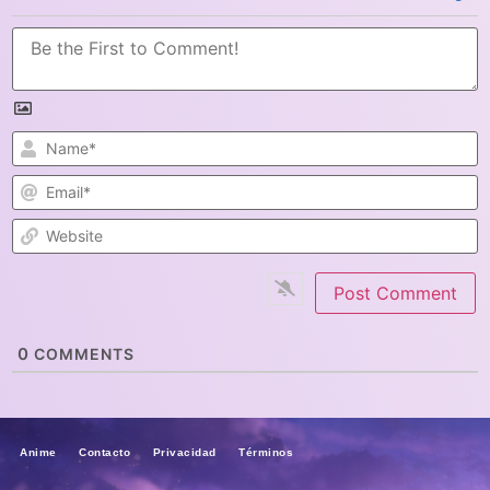
N
E
W
0
COMMENTS
Anime Contacto Privacidad Términos