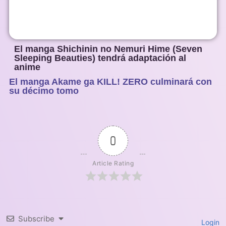
El manga Shichinin no Nemuri Hime (Seven
Sleeping Beauties) tendrá adaptación al
anime
El manga Akame ga KILL! ZERO culminará con
1
2
3
4
5
su décimo tomo
0
Article Rating
Subscribe
Login