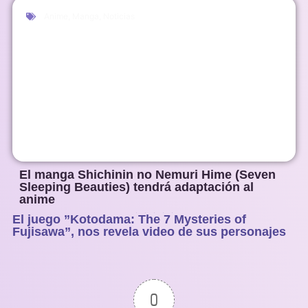
Anime
,
Manga
,
Noticias
El manga Shichinin no Nemuri Hime (Seven
Sleeping Beauties) tendrá adaptación al
anime
El juego ”Kotodama: The 7 Mysteries of
1
2
3
4
5
Fujisawa”, nos revela video de sus personajes
0