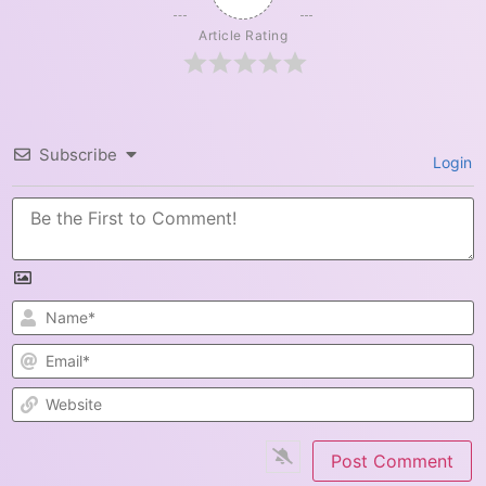
Article Rating
Subscribe
Login
N
E
W