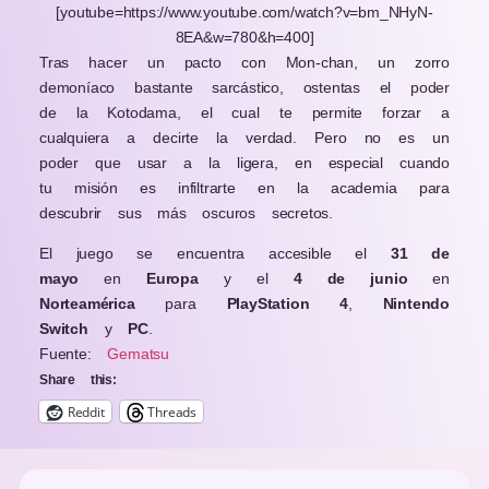
[youtube=https://www.youtube.com/watch?v=bm_NHyN-
8EA&w=780&h=400]
Tras hacer un pacto con Mon-chan, un zorro
demoníaco bastante sarcástico, ostentas el poder
de la Kotodama, el cual te permite forzar a
cualquiera a decirte la verdad. Pero no es un
poder que usar a la ligera, en especial cuando
tu misión es infiltrarte en la academia para
descubrir sus más oscuros secretos.
El juego se encuentra accesible el
31 de
mayo
en
Europa
y el
4 de junio
en
Norteamérica
para
PlayStation 4
,
Nintendo
Switch
y
PC
.
Fuente:
Gematsu
Share this:
Reddit
Threads