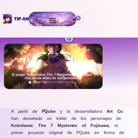
Anime
El juego ”Kotodama: The 7 Mysteries of Fujisawa”,
nos revela video de sus personajes
October 29, 2020
Por
Isaac León
5 min de Lectura
.
A partir de
PQube
y la desarrolladora
Art Co
.
han desvelado un tráiler de los personajes de
Kotodama: The 7 Mysteries of Fujisawa
, el
primer proyecto original de PQube en forma de