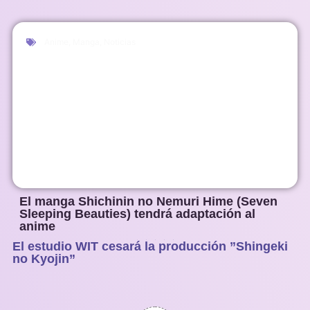
Anime
,
Manga
,
Noticias
El manga Shichinin no Nemuri Hime (Seven
Sleeping Beauties) tendrá adaptación al
anime
El estudio WIT cesará la producción ”Shingeki
1
2
3
4
5
no Kyojin”