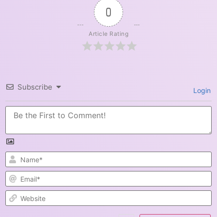
0
Article Rating
Subscribe
Login
N
E
W