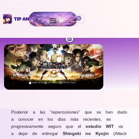
Anime
El estudio WIT cesará la producción ”Shingeki no
Kyojin”
October 29, 2020
Por
Isaac León
5 min de Lectura
.
Posterior a las “repercusiones” que se han dado
a conocer en los días más recientes, es
progresivamente seguro que el
estudio
WIT
va
a dejar de entregar
Shingeki no Kyojin
(Attack