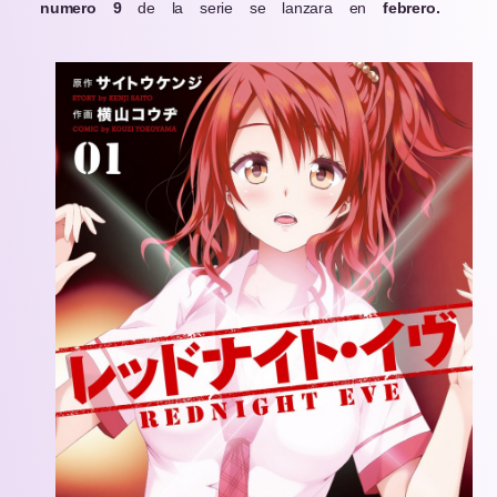
numero
9
de la serie se lanzara en
febrero.