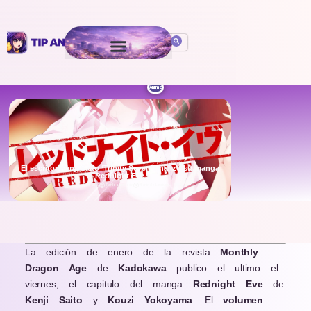
Anime
El escritor Kenji Saito ‘Trinity Seven’ finalizó su manga
Rednight Eve
October 29, 2020
Por
Isaac León
5 min de Lectura
.
La edición de enero de la revista
Monthly
Dragon Age
de
Kadokawa
publico el ultimo el
viernes, el capitulo del manga
Rednight Eve
de
Kenji Saito
y
Kouzi Yokoyama
. El
volumen