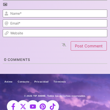
N
E
W
0
COMMENTS
Anime Contacto Privacidad Términos
© 2026 TIP ANIME. Todos los derechos reservados.