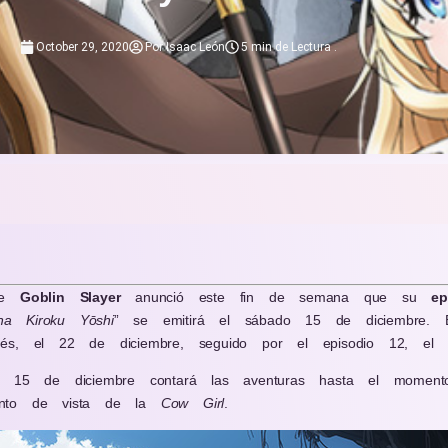
October 29, 2020
Por
Isaac León
5 min de Lectura
.
ime
Goblin
Slayer
anunció este fin de semana que su
ep
ha Kiroku Yōshi
” se emitirá el sábado 15 de diciembre.
és, el 22 de diciembre, seguido por el episodio 12, el 
 15 de diciembre contará las aventuras hasta el mome
unto de vista de la
Cow
Girl
.