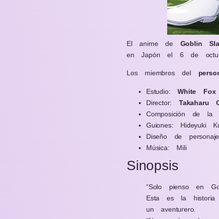
El anime de
Goblin Sla
en Japón el 6 de octub
Los miembros del
perso
Estudio:
White Fox
Director:
Takaharu O
Composición de la s
Guiones: Hideyuki K
Diseño de personaje
Música: Mili
Sinopsis
“Solo pienso en Gob
Esta es la histori
un aventurero.