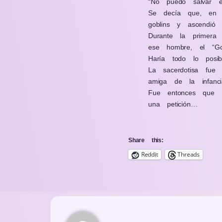
“No puedo salvar e
Se decía que, en 
goblins y ascendió
Durante la primera
ese hombre, el “Gob
Haría todo lo posib
La sacerdotisa fue
amiga de la infanc
Fue entonces que 
una petición…
Share this:
Reddit
Threads