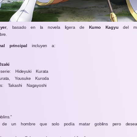
yer
, basado en la novela ligera de
Kumo Kagyu
del mi
re.
nal principal
incluyen a:
zaki
erie: Hideyuki Kurata
urata, Yousuke Kuroda
s: Takashi Nagayoshi
lins.”
a de un hombre que solo podía matar goblins pero deseab