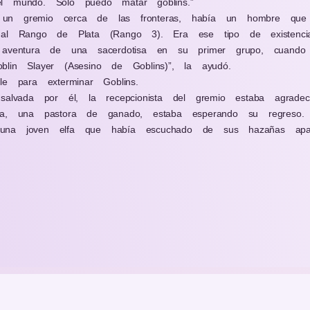
l mundo. Solo puedo matar goblins.”
un gremio cerca de las fronteras, había un hombre que 
 al Rango de Plata (Rango 3). Era ese tipo de existenci
 aventura de una sacerdotisa en su primer grupo, cuando 
lin Slayer (Asesino de Goblins)”, la ayudó.
le para exterminar Goblins.
 salvada por él, la recepcionista del gremio estaba agrad
ia, una pastora de ganado, estaba esperando su regreso.
una joven elfa que había escuchado de sus hazañas apa