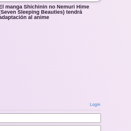
El manga Shichinin no Nemuri Hime
(Seven Sleeping Beauties) tendrá
adaptación al anime
Login
Name*
Email*