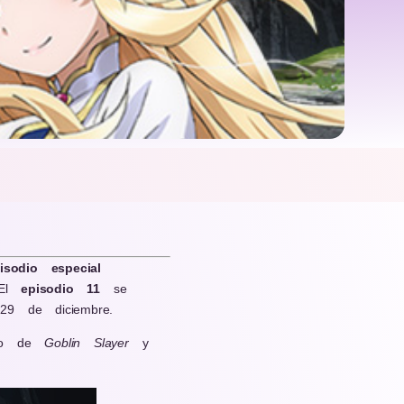
isodio
especial
 El
episodio 11
se
29 de diciembre.
nto de
Goblin
Slayer
y