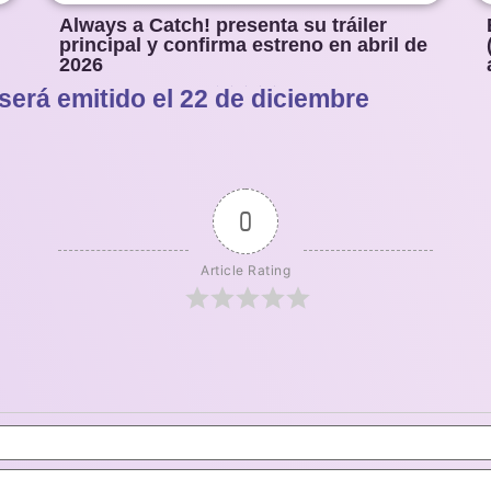
Always a Catch! presenta su tráiler
principal y confirma estreno en abril de
2026
 será emitido el 22 de diciembre
1
2
3
4
5
0
Article Rating