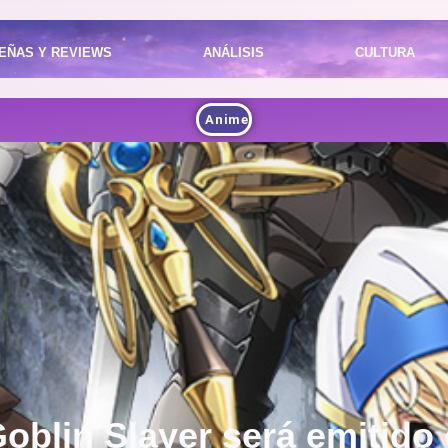
EÑAS Y REVIEWS
ANÁLISIS
CULTURA
Anime
Goblin Slayer será emitido