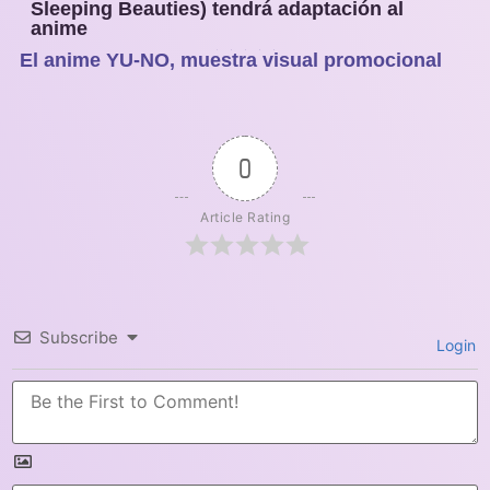
Sleeping Beauties) tendrá adaptación al
anime
El anime YU-NO, muestra visual promocional
1
2
3
4
5
0
Article Rating
Subscribe
Login