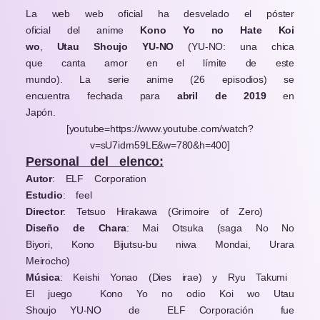
La web web oficial ha desvelado el póster
oficial del anime
Kono Yo no Hate Koi
wo
,
Utau Shoujo YU-NO
(YU-NO: una chica
que canta amor en el límite de este
mundo)
.
La serie anime (26 episodios) se
encuentra fechada para
abril de 2019
en
Japón.
[youtube=https://www.youtube.com/watch?
v=sU7idrn59LE&w=780&h=400]
Personal del elenco:
Autor
: ELF Corporation
Estudio
: feel
Director
:
Tetsuo Hirakawa (Grimoire of Zero)
Diseño de Chara
:
Mai Otsuka (saga No No
Biyori, Kono Bijutsu-bu niwa Mondai, Urara
Meirocho)
Música
:
Keishi Yonao (Dies irae) y Ryu Takumi
El juego
Kono Yo no odio Koi wo Utau
Shoujo YU-NO
de
ELF Corporación
fue