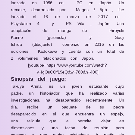
lanzado en 1996 en
PC en Japón. Un
remake, desarrollado por
Mages / 5pb , fue
lanzado el 16 de marzo de 2017 en
Playstation 4
y
PS Vita , Japón. Una
adaptación de manga de
Hiroyuki
Kanno
(guionista)
y
Souji
Ishida
(dibujante)
comenzó en 2016 en las
ediciones
Kadokawa y cuenta con un total de
2 volúmenes relacionados con Japón.
[youtube=https://www.youtube.com/watch?
v=IgOuCOf19eQ&w=780&h=400]
Sinopsis del juego:
Takuya Arima
es un joven estudiante cuyo
padre, un historiador que ha realizado varias
investigaciones, ha desaparecido recientemente. Un
día, recibe un paquete de su padre
desaparecido en el que encuentra un espejo,
una reliquia que le permite viajar en
dimensiones y una fecha de reunión para
conocer a una mujer misteriosa. A partir de