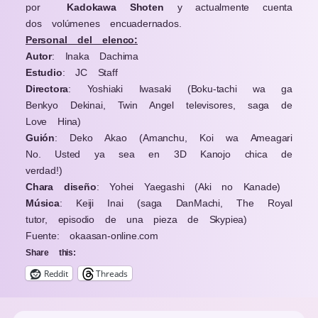
por
Kadokawa Shoten
y actualmente cuenta
dos volúmenes encuadernados.
Personal del elenco:
Autor
: Inaka Dachima
Estudio
: JC Staff
Directora
: Yoshiaki Iwasaki (Boku-tachi wa ga
Benkyo Dekinai, Twin Angel televisores, saga de
Love Hina)
Guión
: Deko Akao (Amanchu, Koi wa Ameagari
No. Usted ya sea en 3D Kanojo chica de
verdad!)
Chara diseño
: Yohei Yaegashi (Aki no Kanade)
Música
: Keiji Inai (saga DanMachi, The Royal
tutor, episodio de una pieza de Skypiea)
Fuente: okaasan-online.com
Share this:
Reddit
Threads