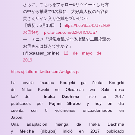
さらに、こちらをフォロー&リツイートした方
の中から抽選で1名様に、大好真人役の石谷春
貴さんサイン入り色紙をプレゼント
【締切：5月18日 】
https://t.co/8as41U7zN6
#
お母好き
pic.twitter.com/dZk0HCUUa7
— アニメ「通常攻撃が全体攻撃で二回攻撃の
お母さんは好きですか？」
(@okaasan_online)
12 de mayo de
2019
https://platform.twitter.com/widgets.js
La novela Tsuujou Kougeki ga Zentai Kougeki
de Ni-kai Kweki no Okaa-san wa Suki desu
ka? de
Inaka Dachima
inicio en 2017
publicados por
Fujimi Shobo
y hoy en día
cuenta con 8 volúmenes encuadernados en
Japón.
Una adaptación manga de
Inaka Dachima
y
Meicha
(dibujos) inició en 2017 publicado