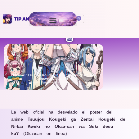
Anime
El anime ”Tsuujou Kougeki ga Zentai Kougeki”, nos
desvela Visual Art
October 29, 2020
Por
Isaac León
5 min de Lectura
.
La web oficial ha desvelado el póster del
anime
Tsuujou Kougeki ga Zentai Kougeki
de
Ni-kai Kweki no Okaa-san wa Suki desu
ka?
(Okaasan en línea) !