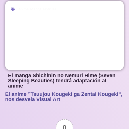
Anime
,
Manga
,
Noticias
El manga Shichinin no Nemuri Hime (Seven
Sleeping Beauties) tendrá adaptación al
anime
El anime ”Tsuujou Kougeki ga Zentai Kougeki”,
1
2
3
4
5
nos desvela Visual Art
0