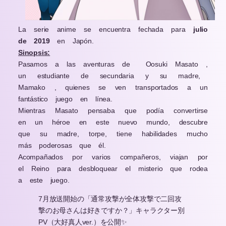
La serie anime se encuentra fechada para
julio
de 2019
en Japón.
Sinopsis:
Pasamos a las aventuras de
Oosuki Masato ,
un estudiante de secundaria y su madre,
Mamako , quienes se ven transportados a un
fantástico juego en línea.
Mientras Masato pensaba que podía convertirse
en un héroe en este nuevo mundo, descubre
que su madre, torpe, tiene habilidades mucho
más poderosas que él.
Acompañados por varios compañeros, viajan por
el Reino para desbloquear el misterio que rodea
a este juego.
7月放送開始の「通常攻撃が全体攻撃で二回攻
撃のお母さんは好きですか？」キャラクター別
PV（大好真人ver.）を公開✨