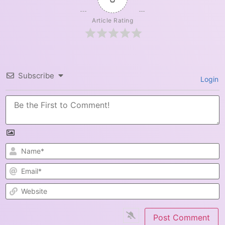
Article Rating
Subscribe
Login
N
E
W