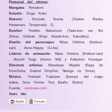
Personal del elenco:
Mangaka
: Rimukoro
Estudio
: Doga Kobo
Director
: Tomoaki Koeda (Touken Ranbu
Hanamaru Temporada 2)
Escritor
: Yoshiko Nakamura (Tada-kun wa Koi
Shinai, Gekkan Shojo Nozaki-kun, Kabukibu)
Diseño del personajes
: Miwa Oshima (Kokkuri-
san) , Anne-Happy, GJ-bu)
Lideres de animación
: Miwa Oshima (Kokkuri-san)
, Atsushi Soga (Anima Yell) y Katsuhiro Kumagai
Directora artística
: Masakazu Miyake (Saga de
KonoSuba, Gabriel DropOut, Netoge no Yome)
Música
: Yoshiaki Fujisawa (trampa del mago
Isekai, Sora Yorimo Tooi Basho, Endro)
Fuente:
senkosan.com
Share this:
Reddit
Threads