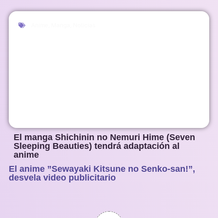
Anime
,
Manga
,
Noticias
El manga Shichinin no Nemuri Hime (Seven
Sleeping Beauties) tendrá adaptación al
anime
El anime ”Sewayaki Kitsune no Senko-san!”,
1
2
3
4
5
desvela video publicitario