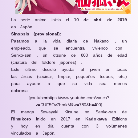
La serie anime inicia el
10 de abril de 2019
en Japón.
Sinopsis (provisional):
Pasamos a la vida diaria de Nakano , un
empleado, que se encuentra viviendo con
Senko-san , un kitsune de 800 años de edad
(criatura del folclore japonés) .
Este último decidió ayudar al joven en todas
las áreas (cocinar, limpiar, pequeños toques, etc.)
para ayudar a que su vida sea menos
dolorosa.
[youtube=https://www.youtube.com/watch?
v=DUF5Ov7hmkM&w=780&h=400]
El manga Sewayaki Kitsune no Senko-san de
Rimukoro
inicio en 2017 en
Kadokawa
Editions
y hoy en día cuenta con 3 volúmenes
vinculados a Japón.