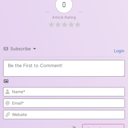
0
Article Rating
Subscribe
Login
N
E
W