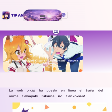
Anime
El anime ”Sewayaki Kitsune no Senko-san!”, desvela
video publicitario
October 29, 2020
Por
Isaac León
5 min de Lectura
.
La web oficial ha puesto en línea el trailer del
anime
Sewayaki Kitsune no Senko-san!